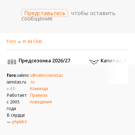
Представьтесь
чтобы оставить
сообщение
Foro
→
In da Сlub
Предсезонка 2026/27
Капитан, Кап
Матчи, новости, обсуждения
Зебра007
Сегодн
Bair
Сегодня, 11:13
foro
.valenc
v@valencianistas
ianistas.ru
.ru
v.4.0
Команда
Работает
Правила
с 2005
поведения
года
В сердце
—
phpbb3