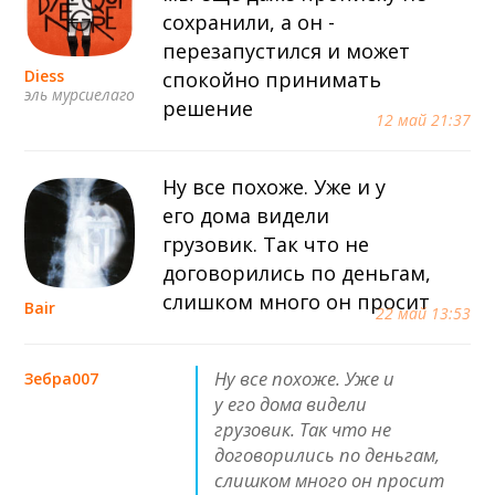
сохранили, а он -
перезапустился и может
Diess
спокойно принимать
эль мурсиелаго
решение
12 май 21:37
Ну все похоже. Уже и у
его дома видели
грузовик. Так что не
договорились по деньгам,
слишком много он просит
Bair
22 май 13:53
Ну все похоже. Уже и
Зебра007
у его дома видели
грузовик. Так что не
договорились по деньгам,
слишком много он просит