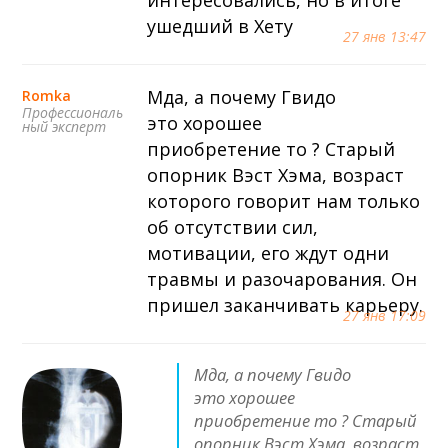
ушедший в Хету
27 янв 13:47
Мда, а почему Гвидо
Romka
Профессиональ
это хорошее
ный эксперт
приобретение то ? Старый
опорник Вэст Хэма, возраст
которого говорит нам только
об отсутствии сил,
мотивации, его ждут одни
травмы и разочарования. Он
пришел заканчивать карьеру.
27 янв 17:09
Мда, а почему Гвидо
это хорошее
приобретение то ? Старый
опорник Вэст Хэма, возраст