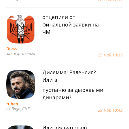
отцепили от
финальной заявки на
ЧМ
Diess
эль мурсиелаго
29 май 10:38
Дилемма! Валенсия?
Или в
пустыню за дырявыми
динарами?
ruben
ex.Baga_CHE
29 май 10:42
Или вильярреал)