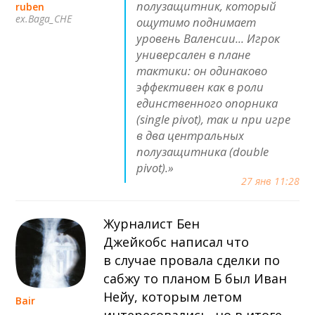
полузащитник, который
ruben
ex.Baga_CHE
ощутимо поднимает
уровень Валенсии... Игрок
универсален в плане
тактики: он одинаково
эффективен как в роли
единственного опорника
(single pivot), так и при игре
в два центральных
полузащитника (double
pivot).»
27 янв 11:28
Журналист Бен
Джейкобс написал что
в случае провала сделки по
сабжу то планом Б был Иван
Нейу, которым летом
Bair
интересовались, но в итоге