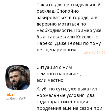
Так что для него идеальный
расклад. Спокойно
базироваться в городе, а в
деревню мотаться по
необходимости. Пример уже
был: так же жили Кокелен с
Парехо. Даже Гедеш по тому
же сценарию жил.
29 май 14:06
Ситуация с ним
немного напрягает,
если честно.
Клуб, по сути, уже выкатил
ruben
нормальные условия: два
ex.Baga_CHE
года гарантии + опция
продления еще на сезон при