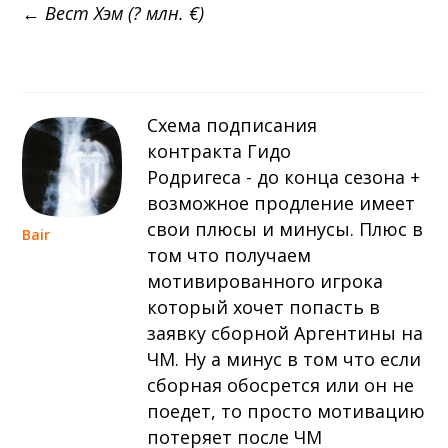
примерно 13 сентября
← Вест Хэм (? млн. €)
Севилья — Валенсия
примерно 16 сентября
Алавес — Валенсия
примерно 20 сентября
Схема подписания
Валенсия — Реал Сосьедад
контракта Гидо
Родригеса - до конца сезона +
примерно 11 октября
Расинг — Валенсия
возможное продление имеет
свои плюсы и минусы. Плюс в
Bair
примерно 18 октября
том что получаем
Валенсия — Атлетик
мотивированного игрока
примерно 25 октября
который хочет попасть в
Валенсия — Вильярреал
заявку сборной Аргентины на
ЧМ. Ну а минус в том что если
сборная обосрется или он не
поедет, то просто мотивацию
потеряет после ЧМ