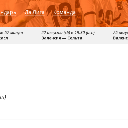
ендарь
Ла Лига
Команда
сов 57 минут
22 августа (сб) в 19:30 (исп)
25 авгу
касл
Валенсия — Сельта
Валенс
:15 (исп)
примерно 13 сентября
примерно 16 се
елона
Севилья — Валенсия
Алавес — Вале
лн)