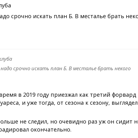
луба
надо срочно искать план Б. В месталье брать нек
клуба
о надо срочно искать план Б. В месталье брать некого
 время в 2019 году приезжал как третий форвард
уареса, и уже тогда, от сезона к сезону, выгляде
.
 больше не следил, но очевидно раз уж он сидит 
еградировал окончательно.