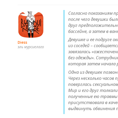
Согласно показаниям п
после чего девушки бы
друг предположительно
бассейне, а затем в ван
Девушке и ее подруге о
Diess
из соседей – сообщаетс
эль мурсиелаго
завязалась «ожесточен
без одежды». Сотрудни
которая затем начала 
Одна из девушек позвон
Через несколько часов
поверглась сексуально
Мир и его друг толкали
полученные ею травмы
присутствовала в каче
выдвинуть обвинения 