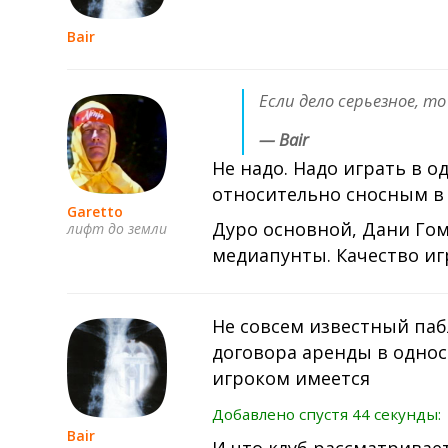
Bair
Если дело серьезное, т
— Bair
Не надо. Надо играть в 
относительно сносным в 
Garetto
Дуро основной, Дани Гом
лифт до земли
медиапунты. Качество иг
Не совсем известный паб
договора аренды в однос
игроком имеется
Добавлено спустя 44 секунды:
Bair
И что клуб рассматривае