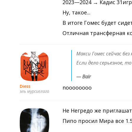
2023—2024 → Кадис 31игра 
Ну, такое...
В итоге Гомес будет сидет
Отличная трансферная к
Макси Гомес сейчас без 
Если дело серьезное, т
— Bair
Diess
noooooooo
эль мурсиелаго
Не Негредо же приглашат
Пипо просил Мира все 1.5