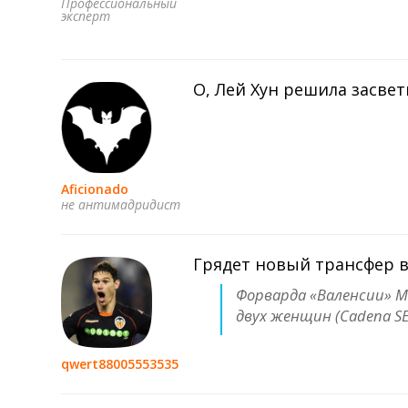
Профессиональный
эксперт
О, Лей Хун решила засвет
Aficionado
не антимадридист
Грядет новый трансфер 
Форварда «Валенсии» М
двух женщин (Cadena SE
qwert88005553535