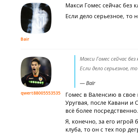
Макси Гомес сейчас без к
Если дело серьезное, то 
Bair
Макси Гомес сейчас без 
Если дело серьезное, т
— Bair
qwert88005553535
Гомес в Валенсию в свое
Уругвая, после Кавани и С
всё более посредственно
Я, конечно, за его игрой
клуба, то он с тех пор д