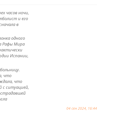
ех часов ночи,
тболист и его
сначала в
вонка одного
ма Рафы Мира
рактически
рдии Испании,
 больницу.
а, что
рждала, что
й с ситуацией,
острадавшей
огла
04 сен 2024, 16:44