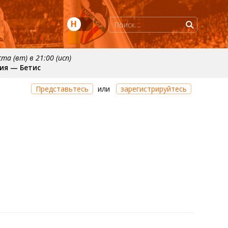
Н
ста (вт) в 21:00 (исп)
ия — Бетис
нтября
примерно 20 сентября
Представьтесь
или
зарегистрируйтесь
нсия
Валенсия — Реал Сосьедад