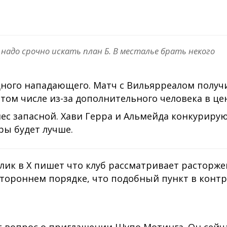
о надо срочно искать план Б. В месталье брать некого
одного нападающего. Матч с Вильярреалом получ
том числе из-за дополнительного человека в це
ес запасной. Хави Герра и Альмейда конкурирую
ры будет лучше.
лик в Х пишет что клуб рассматривает расторж
тороннем порядке, что подобный пункт в контр
т вопрос о приглашении Шупо Мотинга. Он сейча