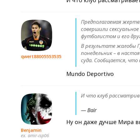
Предполагаемая жертва
совершили сексуальное 
футболистом и его дру
В результате жалобы Г
понедельник – в насто
qwert88005553535
суда. Сообщается, что 
Mundo Deportivo
И что клуб рассматрив
— Bair
Ну он даже дучше Мира 
Benjamin
ex. amir-isp06