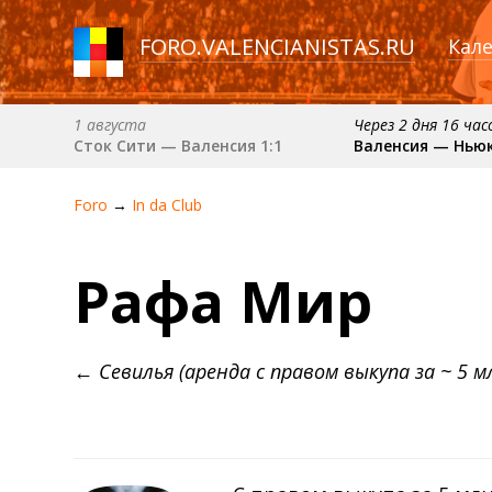
FORO
.
VALENCIANISTAS.RU
Кал
1 августа
Через 2 дня 16 ча
Сток Сити — Валенсия 1:1
Валенсия — Нью
30 августа (вс) в 19:30 (исп)
6 сентября (вс) в 16
Foro
→
In da Сlub
Депортиво — Валенсия
Валенсия — Барс
примерно 11 октября
примерно 18 октября
Рафа Мир
Расинг — Валенсия
Валенсия — Атлетик
← Севилья (аренда с правом выкупа за ~ 5 м