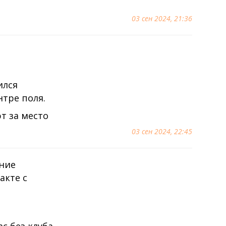
03 сен 2024, 21:36
ился
нтре поля.
т за место
03 сен 2024, 22:45
ение
акте с
с без клуба