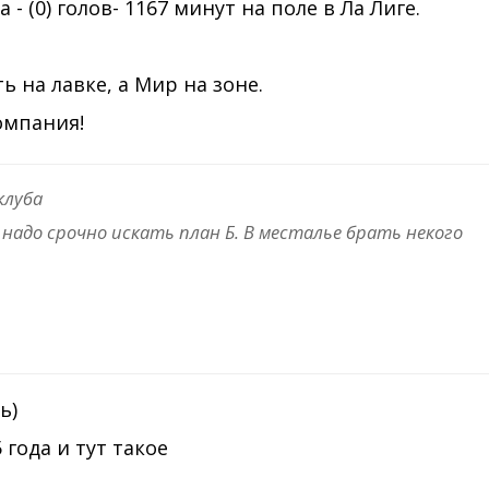
- (0) голов- 1167 минут на поле в Ла Лиге.
ь на лавке, а Мир на зоне.
омпания!
клуба
о надо срочно искать план Б. В месталье брать некого
ь)
 года и тут такое