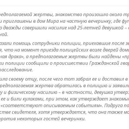
редполагаемой жертвы, знакомство произошло около тр
ли приглашены в дом Мира на частную вечеринку, где фу
 дважды совершили насилие над 25-летней девушкой – 
ной.
казали помощь сотрудники полиции, приехавшие после з
я, что на момент приезда полицейских возле дверей до
ная драка», а предполагаемые жертвы были найдены «п
ки полиции сообщили о происшествии Гражданской гва
расследование.
ила своему отцу, после чего тот забрал ее и доставил в
 предполагаемая жертва обратилась в полицию и заявил
му и физическому насилию – в частности, девушка утве
 ее и били кулаками, при этом, как утверждает знакомы
 «соответствуют описываемым событиям». Подруга п
стве свидетеля, хотя утверждается, что она также м
против некоторых гостей вечеринки.