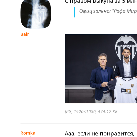
С правом выкупа за 5 млн
Официально: "Рафа Мир
Bair
JPG
, 1920×1080, 474.12 КБ
Ааа, если не понравится,
Romka