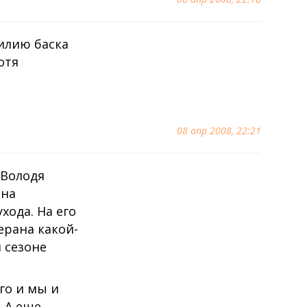
милию баска
отя
08 апр 2008, 22:21
 Володя
она
хода. На его
ерана какой-
 сезоне
его и мы и
. А еще