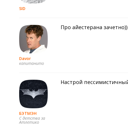
SID
Про айестерана зачетно)
Davor
капитанито
Настрой пессимистичный.
БЭТМЭН
С детства за
Атлетико