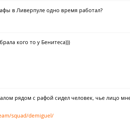
Рафы в Ливерпуле одно время работал?
рала кого то у Бенитеса)))
налом рядом с рафой сидел человек, чье лицо мн
/team/squad/demiguel/