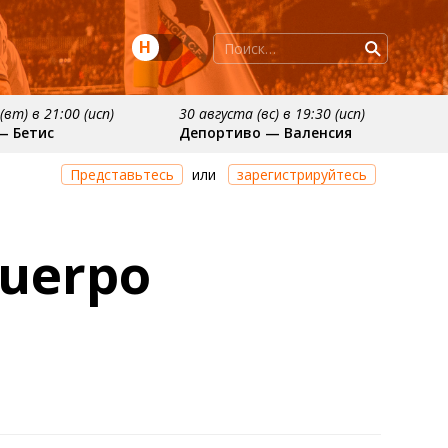
Н
(вт) в 21:00 (исп)
30 августа (вс) в 19:30 (исп)
— Бетис
Депортиво — Валенсия
ря
примерно 11 октября
Представьтесь
или
зарегистрируйтесь
осьедад
Расинг — Валенсия
uerpo