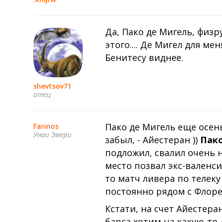
Да, Пако де Мигель, физ
этого.... Де Мигел для м
Бенитесу виднее.
shevtsov71
отец
Пако де Мигель еще осен
Farinos
Унаи Эмери
забыл, - Айестеран ))
Пако
подложил, свалил очень н
место позвал экс-валенси
то матч ливера по телек
постоянно рядом с Флорес
Кстати, на счет Айестера
барса хотим на какую-то 