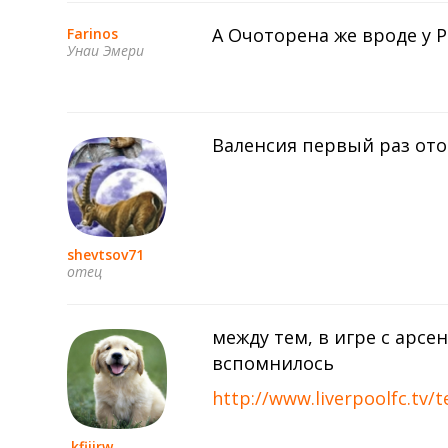
А Очоторена же вроде у 
Farinos
Унаи Эмери
Валенсия первый раз отоб
shevtsov71
отец
между тем, в игре с арсе
вспомнилось
http://www.liverpoolfc.tv
.kfiijrw