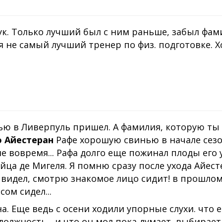
рук. Только лучший был с ним раньше, забыл фа
еня не самый лучший тренер по физ. подготовке. Х
ью в Ливерпуль пришел. А фамилия, которую ты
 Айестеран
Рафе хорошую свинью в начале сез
е вовремя... Рафа долго еще пожинал плоды его у
йца де Мигеля. Я помню сразу после ухода Айест
у видел, смотрю знакомое лицо сидит! в прошлом
ом сидел...
на. Еще ведь с осени ходили упорные слухи. что 
должность... и что он мол пока думает, выбирает