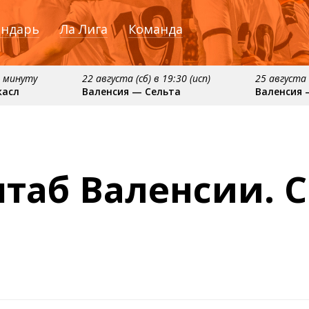
ендарь
Ла Лига
Команда
1 минуту
22 августа (сб) в 19:30 (исп)
25 августа 
касл
Валенсия — Сельта
Валенсия 
ября
примерно 16 сентября
примерно 20 сентяб
сия
Алавес — Валенсия
Валенсия — Реал С
таб Валенсии. C