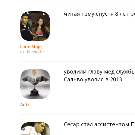
читая тему спустя 8 лет р
Lane Moje
ex. Vendetta
уволили главу мед.служб
Сальво уволил в 2013
Anti
Сесар стал ассистентом П