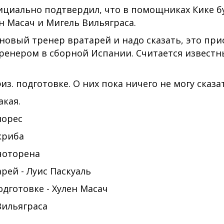
ициально подтвердил, что в помощниках Кике бу
н Масач и Мигель Вильяграса.
новый тренер вратарей и надо сказать, это пр
тренером в сборной Испании. Считается извест
з. подготовке. О них пока ничего не могу сказать
акая.
лорес
криба
Очоторена
ей - Луис Паскуаль
одготовке - Хулен Масач
Вильяграса