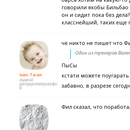
говорили якобы Бильбао 
он и сидит пока без дела
класснейший, таких еще 
че никто не пишет что Фи
Один из тренеров Вал
ПыСы
Ivan-Taran
кстати можете поугарать
аццкий
русоукроамерикофо
забавно, в разрезе сегод
б
Фил сказал, что поработал