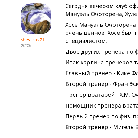
Сегодня вечером клуб оф
Мануэль Очоторена, Хуле
Хосе Мануэль Очоторена 
очень ценное, Хосе был 
shevtsov71
специалистом.
отец
Двое других тренера по фи
Итак картина тренеров т
Главный тренер - Кике Ф
Второй тренер - Фран Эс
Тренер вратарей - Х.М. 
Помощник тренера вратар
Первый тренер по физ. п
Второй тренер - Мигель 