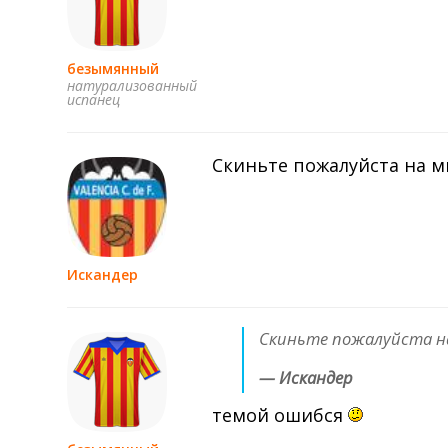
безымянный
натурализованный
испанец
Скиньте пожалуйста на мы
Искандер
Скиньте пожалуйста на 
— Искандер
темой ошибся