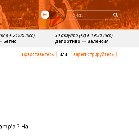
Н
вт) в 21:00 (исп)
30 августа (вс) в 19:30 (исп)
— Бетис
Депортиво — Валенсия
ря
примерно 11 октября
Представьтесь
или
зарегистрируйтесь
осьедад
Расинг — Валенсия
amp'a ? На