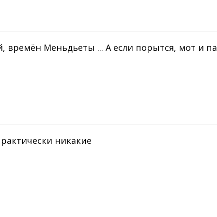
й, времён Меньдьеты ... А если порытся, мот и п
 практически никакие