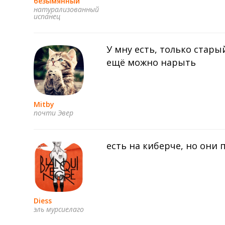
безымянный
натурализованный
испанец
У мну есть, только стары
ещё можно нарыть
Mitby
почти Эвер
есть на киберче, но они
Diess
эль мурсиелаго