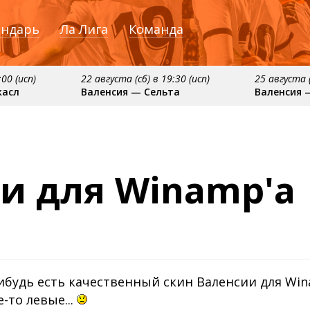
ендарь
Ла Лига
Команда
:00 (исп)
22 августа (сб) в 19:30 (исп)
25 августа (
касл
Валенсия — Сельта
Валенсия 
ября
примерно 16 сентября
примерно 20 сентяб
сия
Алавес — Валенсия
Валенсия — Реал С
и для Winamp'a
ибудь есть качественный скин Валенсии для Win
е-то левые...