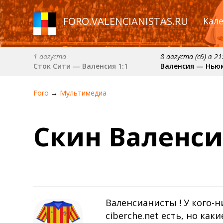
FORO
.
VALENCIANISTAS.RU
Кал
1 августа
8 августа (сб) в 21
Сток Сити — Валенсия 1:1
Валенсия — Нью
6 сентября (вс) в 16:15 (исп)
примерно 13 сент
Foro
→
Мультимедиа
Валенсия — Барселона
Севилья — Вален
примерно 18 октября
Скин Валенси
Валенсия — Атлетик
Валенсианисты ! У кого-н
ciberche.net есть, но каки