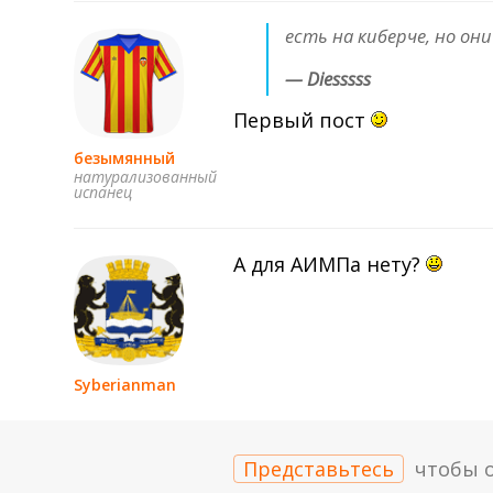
есть на киберче, но он
— Diesssss
Первый пост
безымянный
натурализованный
испанец
А для АИМПа нету?
Sуberiаnman
Представьтесь
чтобы 