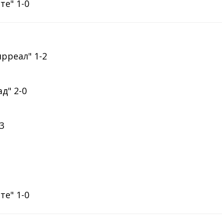
те" 1-0
ярреал" 1-2
д" 2-0
-3
те" 1-0