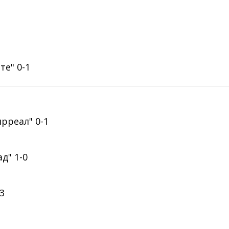
те" 0-1
ярреал" 0-1
д" 1-0
-3