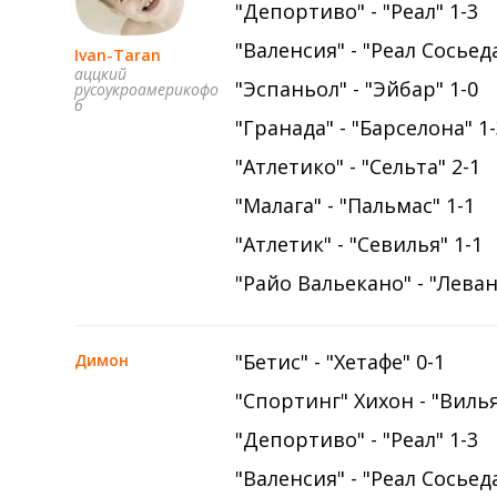
"Депортиво" - "Реал" 1-3
"Валенсия" - "Реал Сосьеда
Ivan-Taran
аццкий
"Эспаньол" - "Эйбар" 1-0
русоукроамерикофо
б
"Гранада" - "Барселона" 1
"Атлетико" - "Сельта" 2-1
"Малага" - "Пальмас" 1-1
"Атлетик" - "Севилья" 1-1
"Райо Вальекано" - "Леван
"Бетис" - "Хетафе" 0-1
Димон
"Спортинг" Хихон - "Виль
"Депортиво" - "Реал" 1-3
"Валенсия" - "Реал Сосьеда