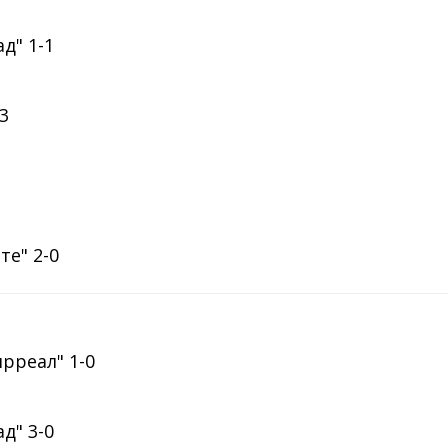
д" 1-1
-3
те" 2-0
ярреал" 1-0
д" 3-0