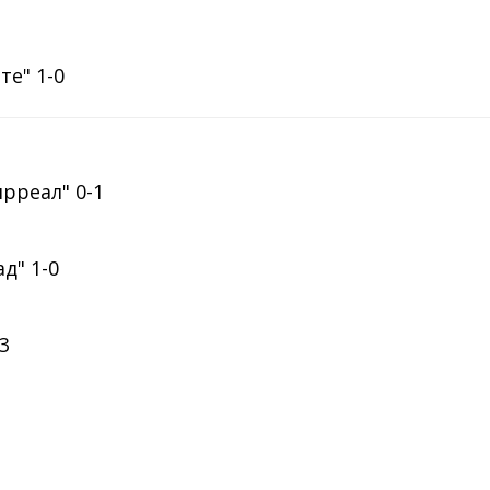
те" 1-0
ярреал" 0-1
д" 1-0
-3