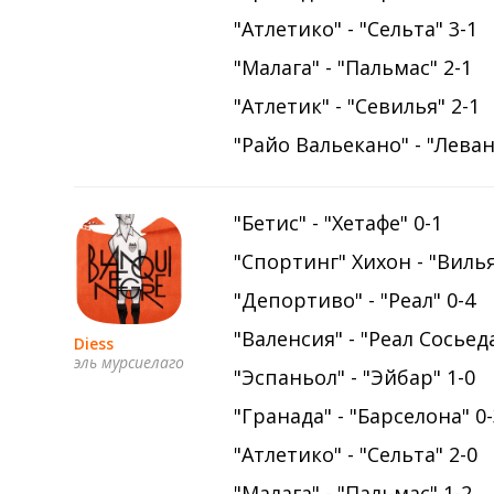
"Атлетико" - "Сельта" 3-1
"Малага" - "Пальмас" 2-1
"Атлетик" - "Севилья" 2-1
"Райо Вальекано" - "Леван
"Бетис" - "Хетафе" 0-1
"Спортинг" Хихон - "Виль
"Депортиво" - "Реал" 0-4
"Валенсия" - "Реал Сосьеда
Diess
эль мурсиелаго
"Эспаньол" - "Эйбар" 1-0
"Гранада" - "Барселона" 0
"Атлетико" - "Сельта" 2-0
"Малага" - "Пальмас" 1-2