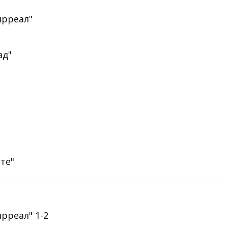
ярреал"
ад"
нте"
ярреал" 1-2