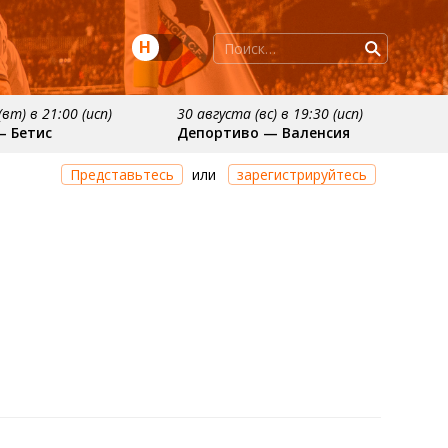
Н
вт) в 21:00 (исп)
30 августа (вс) в 19:30 (исп)
— Бетис
Депортиво — Валенсия
ря
примерно 11 октября
Представьтесь
или
зарегистрируйтесь
осьедад
Расинг — Валенсия