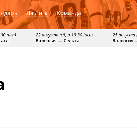
ендарь
Ла Лига
Команда
:00 (исп)
22 августа (сб) в 19:30 (исп)
25 августа (
касл
Валенсия — Сельта
Валенсия 
ября
примерно 16 сентября
примерно 20 сентяб
сия
Алавес — Валенсия
Валенсия — Реал С
а