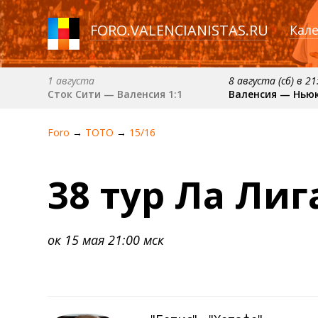
FORO
.
VALENCIANISTAS.RU
Кал
1 августа
8 августа (сб) в 21
Сток Сити — Валенсия 1:1
Валенсия — Нью
6 сентября (вс) в 16:15 (исп)
примерно 13 сент
Foro
→
ТОТО
→
15/16
Валенсия — Барселона
Севилья — Вален
примерно 18 октября
38 тур Ла Лиг
Валенсия — Атлетик
ок 15 мая 21:00 мск