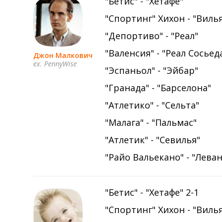
"Бетис" - "Хетафе"
"Спортинг" Хихон - "Виль
"Депортиво" - "Реал"
"Валенсия" - "Реал Сосьед
Джон Малкович
ex. PennyWise
"Эспаньол" - "Эйбар"
"Гранада" - "Барселона"
"Атлетико" - "Сельта"
"Малага" - "Пальмас"
"Атлетик" - "Севилья"
"Райо Вальекано" - "Лева
"Бетис" - "Хетафе" 2-1
"Спортинг" Хихон - "Виль