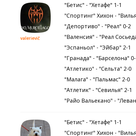
"Бетис" - "Хетафе" 1-1
"Спортинг" Хихон - "Виль
"Депортиво" - "Реал" 0-2
"Валенсия" - "Реал Сосьеда
valerievič
"Эспаньол" - "Эйбар" 2-1
"Гранада" - "Барселона" 0
"Атлетико" - "Сельта" 2-0
"Малага" - "Пальмас" 2-0
"Атлетик" - "Севилья" 2-1
"Райо Вальекано" - "Леван
"Бетис" - "Хетафе" 1-1
"Спортинг" Хихон - "Виль