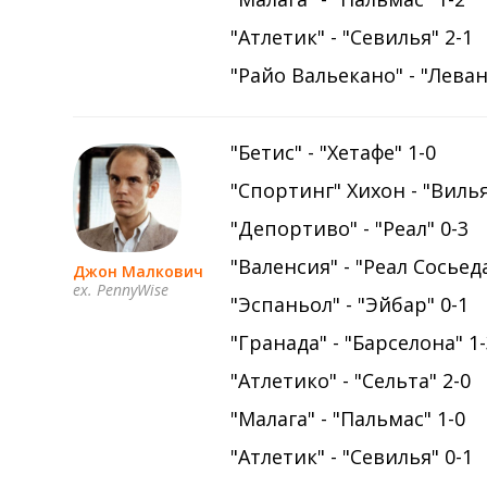
"Атлетик" - "Севилья" 2-1
"Райо Вальекано" - "Леван
"Бетис" - "Хетафе" 1-0
"Спортинг" Хихон - "Виль
"Депортиво" - "Реал" 0-3
"Валенсия" - "Реал Сосьеда
Джон Малкович
ex. PennyWise
"Эспаньол" - "Эйбар" 0-1
"Гранада" - "Барселона" 1
"Атлетико" - "Сельта" 2-0
"Малага" - "Пальмас" 1-0
"Атлетик" - "Севилья" 0-1