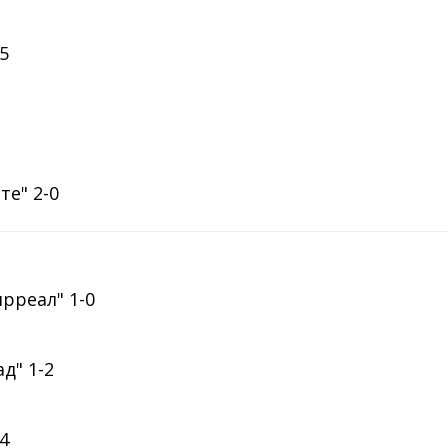
-5
те" 2-0
ярреал" 1-0
д" 1-2
-4