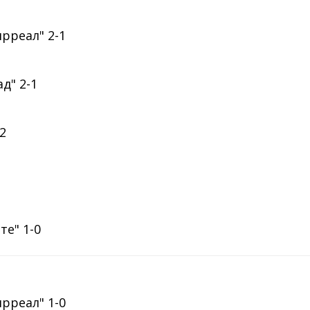
ярреал" 2-1
д" 2-1
-2
те" 1-0
ярреал" 1-0