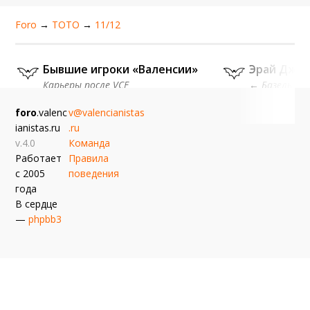
Foro
→
ТОТО
→
11/12
Бывшие игроки «Валенсии»
Эрай Джо
Карьеры после VCF
← Базель (1 
Garetto
Вчера, 23:04
Bair
Вчера, 1
foro
.valenc
v@valencianistas
ianistas.ru
.ru
v.4.0
Команда
Работает
Правила
с 2005
поведения
года
В сердце
—
phpbb3