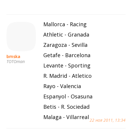
6 сентября (вс) в 16:15 (исп)
Валенсия — Барселона
примерно 13 сентября
Mallorca - Racing
Севилья — Валенсия
Athletic - Granada
примерно 16 сентября
Алавес — Валенсия
Zaragoza - Sevilla
примерно 20 сентября
Getafe - Barcelona
bmska
Валенсия — Реал Сосьедад
TOTOman
Levante - Sporting
примерно 11 октября
R. Madrid - Atletico
Расинг — Валенсия
Rayo - Valencia
примерно 18 октября
Валенсия — Атлетик
Espanyol - Osasuna
Betis - R. Sociedad
Malaga - Villarreal
22 ноя 2011, 13:34