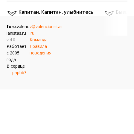
Капитан, Капитан, улыбнитесь
Бывшие
Bair
32 минуты назад
Карьеры 
Bair
Вчер
foro
.valenc
v@valencianistas
ianistas.ru
.ru
v.4.0
Команда
Работает
Правила
с 2005
поведения
года
В сердце
—
phpbb3