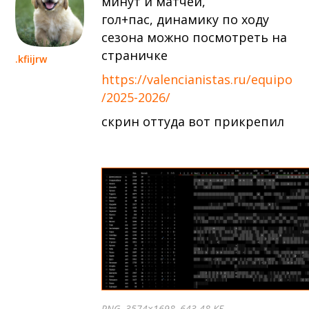
минут и матчей,
гол+пас, динамику по ходу
сезона можно посмотреть на
страничке
.kfiijrw
https://valencianistas.ru/equipo
/2025-2026/
скрин оттуда вот прикрепил
PNG
, 3574×1698, 643.48 КБ