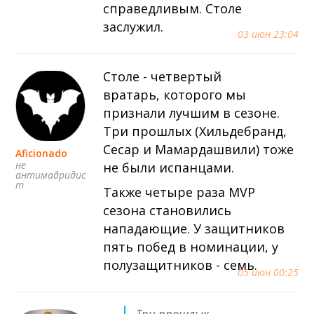
справедливым. Столе
заслужил.
03 июн 23:04
Столе - четвертый
вратарь, которого мы
признали лучшим в сезоне.
Три прошлых (Хильдебранд,
Сесар и Мамардашвили) тоже
Aficionado
не
не были испанцами.
антимадридис
т
Также четыре раза MVP
сезона становились
нападающие. У защитников
пять побед в номинации, у
полузащитников - семь.
05 июн 00:25
Три прошлых