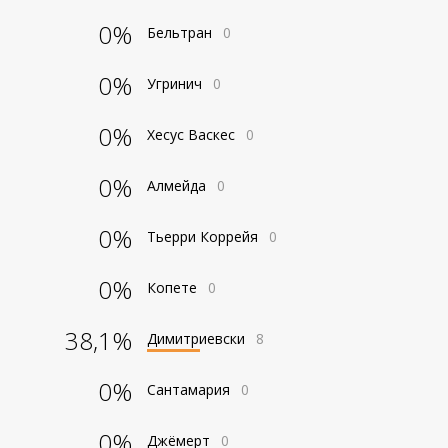
0%
Бельтран
0
0%
Угринич
0
0%
Хесус Васкес
0
0%
Алмейда
0
0%
Тьерри Коррейя
0
0%
Копете
0
38,1%
Димитриевски
8
0%
Сантамария
0
0%
Джёмерт
0