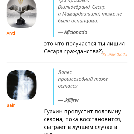
(Хильдебранд, Сесар
и Мамардашвили) тоже не
были испанцами.
— Aficionado
Anti
это что получается ты лишил
Сесара гражданства?)
05 июн 08:25
Лопес
прошлогодний тоже
остался
— .kfiijrw
Bair
Гуахин пропустит половину
сезона, пока восстановится,
сыграет в лучшем случае в