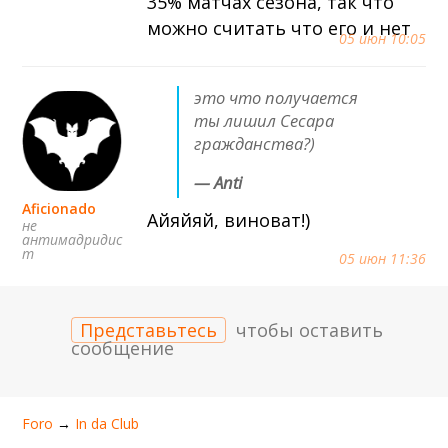
35% матчах сезона, так что
можно считать что его и нет
05 июн 10:05
это что получается
ты лишил Сесара
гражданства?)
— Anti
Aficionado
Айяйяй, виноват!)
не
антимадридис
т
05 июн 11:36
Представьтесь
чтобы оставить
сообщение
Foro
→
In da Сlub