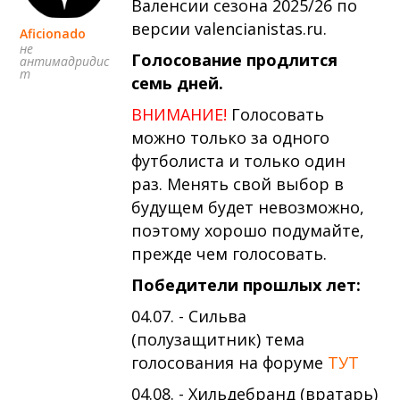
Валенсии сезона 2025/26 по
версии vаlencianistаs.ru.
Aficionado
не
Голосование продлится
антимадридис
т
семь дней.
ВНИМАНИЕ!
Голосовать
можно только за одного
футболиста и только один
раз. Менять свой выбор в
будущем будет невозможно,
поэтому хорошо подумайте,
прежде чем голосовать.
Победители прошлых лет:
04.07. - Сильва
(полузащитник) тема
голосования на форуме
ТУТ
04.08. - Хильдебранд (вратарь)