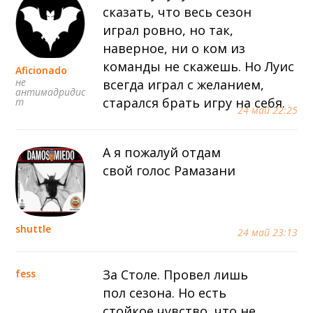
сказать, что весь сезон
играл ровно, но так,
наверное, ни о ком из
команды не скажешь. Но Луис
Aficionado
не
всегда играл с желанием,
антимадридис
старался брать игру на себя.
т
24 май 22:25
А я пожалуй отдам
свой голос Рамазани
shuttle
24 май 23:13
За Столе. Провел лишь
fess
пол сезона. Но есть
стойкое чувство, что не