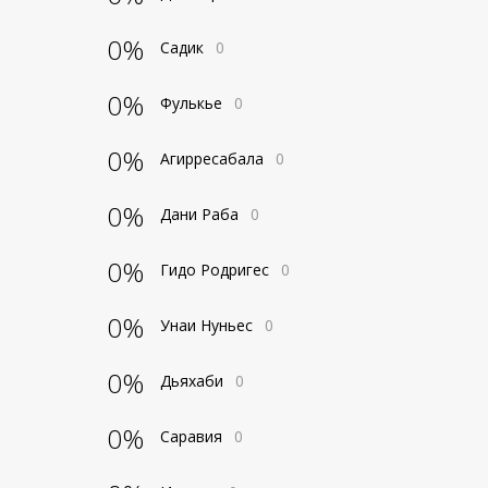
0%
Садик
0
0%
Фулькье
0
0%
Агирресабала
0
0%
Дани Раба
0
0%
Гидо Родригес
0
0%
Унаи Нуньес
0
0%
Дьяхаби
0
0%
Саравия
0