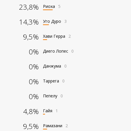
23,8%
Риоха
5
14,3%
Уго Дуро
3
9,5%
Хави Герра
2
0%
Диего Лопес
0
0%
Данжума
0
0%
Таррега
0
0%
Пепелу
0
4,8%
Гайя
1
9,5%
Рамазани
2