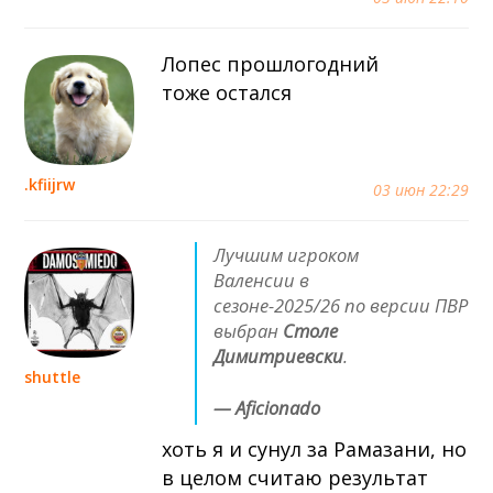
Лопес прошлогодний
тоже остался
.kfiijrw
03 июн 22:29
Лучшим игроком
Валенсии в
сезоне-2025/26 по версии ПВР
выбран
Столе
Димитриевски
.
shuttle
— Aficionado
хоть я и сунул за Рамазани, но
в целом считаю результат