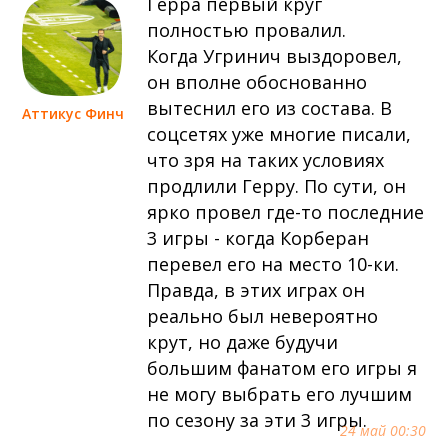
Герра первый круг
полностью провалил.
Когда Угринич выздоровел,
он вполне обоснованно
вытеснил его из состава. В
Аттикус Финч
соцсетях уже многие писали,
что зря на таких условиях
продлили Герру. По сути, он
ярко провел где-то последние
3 игры - когда Корберан
перевел его на место 10-ки.
Правда, в этих играх он
реально был невероятно
крут, но даже будучи
большим фанатом его игры я
не могу выбрать его лучшим
по сезону за эти 3 игры.
24 май 00:30