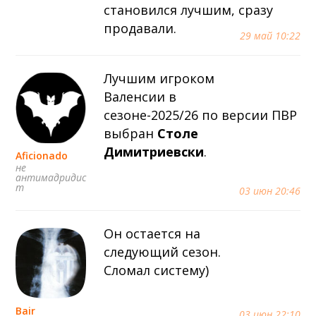
становился лучшим, сразу
продавали.
29 май 10:22
Лучшим игроком
Валенсии в
сезоне-2025/26 по версии ПВР
выбран
Столе
Димитриевски
.
Aficionado
не
антимадридис
т
03 июн 20:46
Он остается на
следующий сезон.
Сломал систему)
Bair
03 июн 22:10