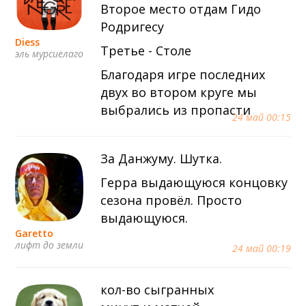
Второе место отдам Гидо
Родригесу
Diess
Третье - Столе
эль мурсиелаго
Благодаря игре последних
двух во втором круге мы
выбрались из пропасти
24 май 00:15
За Данжуму. Шутка.
Герра выдающуюся концовку
сезона провёл. Просто
выдающуюся.
Garetto
лифт до земли
24 май 00:19
кол-во сыгранных