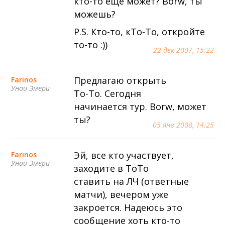
кто-то еще может? Borw, ты
можешь?
P.S. Кто-то, кТо-То, откройте
то-то :))
22 дек 2007, 15:22
Предлагаю открыть
Farinos
Унаи Эмери
То-То. Сегодня
начинается тур. Borw, может
ты?
05 янв 2008, 14:25
Эй, все кто участвует,
Farinos
Унаи Эмери
заходите в ТоТо
ставить на ЛЧ (ответные
матчи), вечером уже
закроется. Надеюсь это
сообщение хоть кто-то