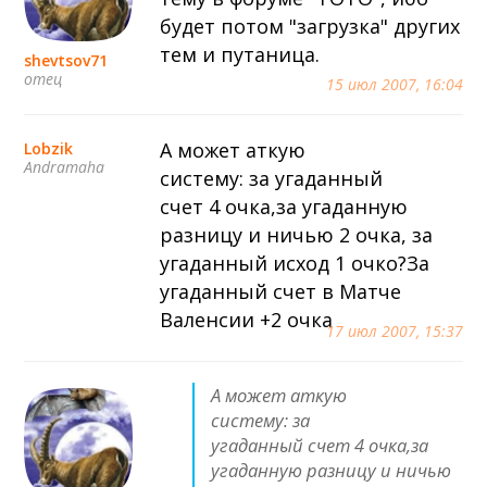
будет потом "загрузка" других
тем и путаница.
shevtsov71
отец
15 июл 2007, 16:04
А может аткую
Lobzik
Andramaha
систему: за угаданный
счет 4 очка,за угаданную
разницу и ничью 2 очка, за
угаданный исход 1 очко?За
угаданный счет в Матче
Валенсии +2 очка
17 июл 2007, 15:37
А может аткую
систему: за
угаданный счет 4 очка,за
угаданную разницу и ничью