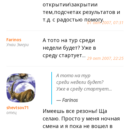
открытии\закрытии
тем,подсчетах результатов и
т.д. с радостью помогу.
01 окт 2007, 07:31
А тото на тур среди
Farinos
Унаи Эмери
недели будет? Уже в
среду стартует...
29 окт 2007, 22:25
А тото на тур
среди недели будет?
Уже в среду стартует...
— Farinos
shevtsov71
Имеешь все резоны! Ща
отец
селаю. Просто у меня ночная
смена и я пока не вошел в