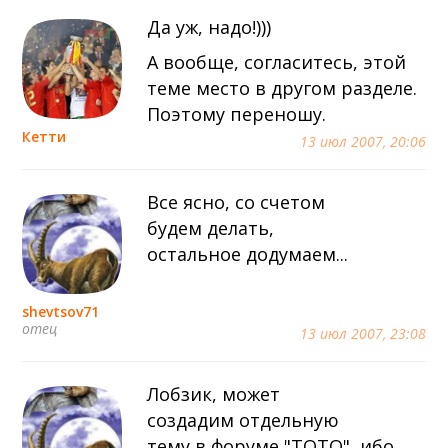
Да уж, надо!)))
А вообще, согласитесь, этой
теме место в другом разделе.
Поэтому переношу.
Кетти
13 июл 2007, 20:06
Все ясно, со счетом
будем делать,
остальное додумаем...
shevtsov71
отец
13 июл 2007, 23:08
Лобзик, может
создадим отдельную
тему в форуме "ТОТО", ибо