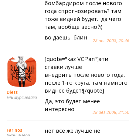
бомбардиром после нового
года спрогнозировать? там
тоже видней будет.. да чего
там, вообще весной)
во даешь, блин
28 авг 2008, 20:46
[quote="kaz VCF'an"]эти
ставки лучше
внедрить после нового года,
после 1-го круга, там намного
виднее будет![/quote]
Diess
эль мурсиелаго
Да, это будет менее
интересно
28 авг 2008, 21:50
нет все же лучше не
Farinos
Унаи Эмери