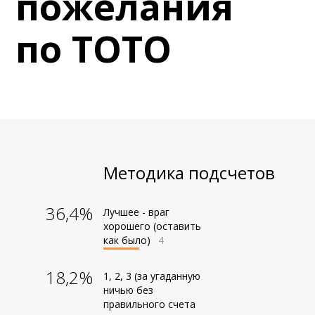
пожелания
6 сентября (вс) в 16:15 (исп)
Валенсия — Барселона
по ТОТО
примерно 13 сентября
Севилья — Валенсия
примерно 16 сентября
Алавес — Валенсия
примерно 20 сентября
Валенсия — Реал Сосьедад
примерно 11 октября
Методика подсчетов
Расинг — Валенсия
примерно 18 октября
36,4%
Лучшее - враг
Валенсия — Атлетик
хорошего (оставить
как было)
4
18,2%
1, 2, 3 (за угаданную
ничью без
правильного счета