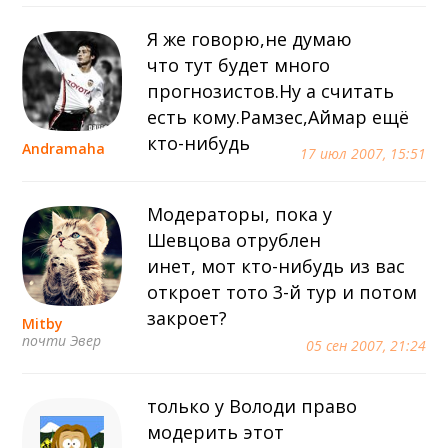
Я же говорю,не думаю
что тут будет много
прогнозистов.Ну а считать
есть кому.Рамзес,Аймар ещё
кто-нибудь
Andramaha
17 июл 2007, 15:51
Модераторы, пока у
Шевцова отрублен
инет, мот кто-нибудь из вас
откроет тото 3-й тур и потом
закроет?
Mitby
почти Эвер
05 сен 2007, 21:24
только у Володи право
модерить этот