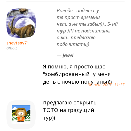
Володя.. надеюсь у
тя прост времени
нет, а не ты забыл)).. 5-ый
тур ЛЧ не подсчитаны
очки.. предлагаю
shevtsov71
подсчитать))
отец
— Jewel
Я помню, я просто щас
"зомбированный" у меня
день с ночью попутаны)))
30 окт 2007, 11:17
предлагаю открыть
ТОТО на грядущий
тур))