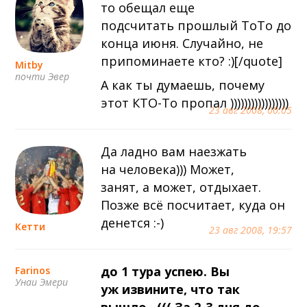
то обещал еще
подсчитать прошлый ТоТо до
конца июня. Случайно, не
припоминаете кто? :)[/quote]
Mitby
почти Эвер
А как ты думаешь, почему
этот КТО-То пропал )))))))))))))))))
23 авг 2008, 00:05
Да ладно вам наезжать
на человека))) Может,
занят, а может, отдыхает.
Позже всё посчитает, куда он
денется :-)
Кетти
23 авг 2008, 19:57
до 1 тура успею. Вы
Farinos
Унаи Эмери
уж извините, что так
вышло...((( За 2-3 дня до