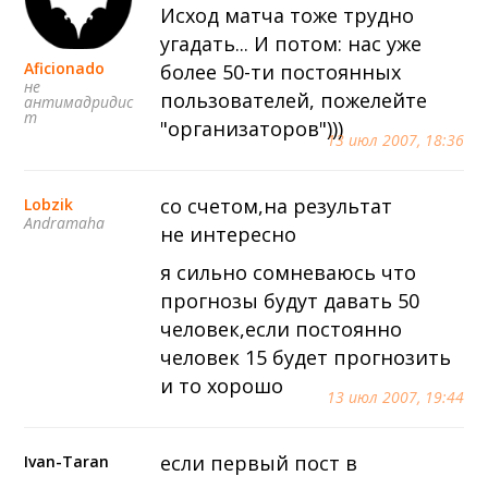
Исход матча тоже трудно
угадать... И потом: нас уже
Aficionado
более 50-ти постоянных
не
пользователей, пожелейте
антимадридис
т
"организаторов")))
13 июл 2007, 18:36
со счетом,на результат
Lobzik
Andramaha
не интересно
я сильно сомневаюсь что
прогнозы будут давать 50
человек,если постоянно
человек 15 будет прогнозить
и то хорошо
13 июл 2007, 19:44
если первый пост в
Ivan-Taran