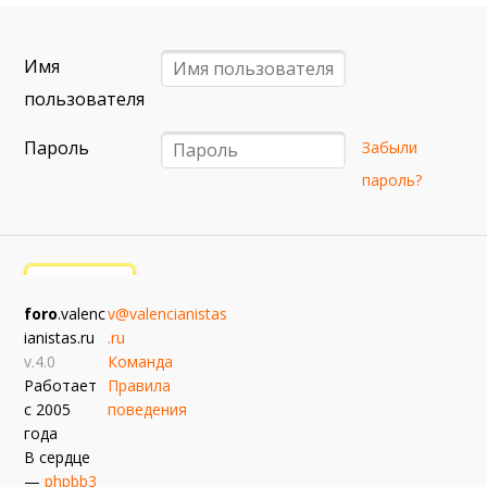
примерно 13 сентября
Севилья — Валенсия
Имя
примерно 16 сентября
Алавес — Валенсия
пользователя
примерно 20 сентября
Пароль
Забыли
Валенсия — Реал Сосьедад
пароль?
примерно 11 октября
Расинг — Валенсия
примерно 18 октября
Валенсия — Атлетик
foro
.valenc
v@valencianistas
примерно 25 октября
ianistas.ru
.ru
Валенсия — Вильярреал
v.4.0
Команда
Работает
Правила
с 2005
поведения
года
В сердце
—
phpbb3