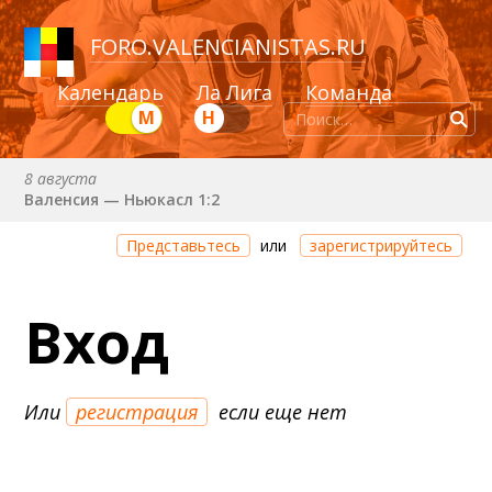
FORO
.
VALENCIANISTAS.RU
Календарь
Ла Лига
Команда
М
Н
8 августа
Валенсия — Ньюкасл 1:2
Через 13 дней 4 часа 33 минуты
Представьтесь
или
зарегистрируйтесь
Валенсия — Сельта
25 августа (вт) в 21:00 (исп)
Вход
Валенсия — Бетис
30 августа (вс) в 19:30 (исп)
Депортиво — Валенсия
Или
регистрация
если еще нет
6 сентября (вс) в 16:15 (исп)
Валенсия — Барселона