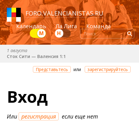
FORO
.
VALENCIANISTAS.RU
Календарь
Ла Лига
Команда
М
Н
1 августа
Сток Сити — Валенсия 1:1
8 августа (сб) в 21:00 (исп)
Представьтесь
или
зарегистрируйтесь
Валенсия — Ньюкасл
22 августа (сб) в 19:30 (исп)
Вход
Валенсия — Сельта
25 августа (вт) в 21:00 (исп)
Валенсия — Бетис
Или
регистрация
если еще нет
30 августа (вс) в 19:30 (исп)
Депортиво — Валенсия