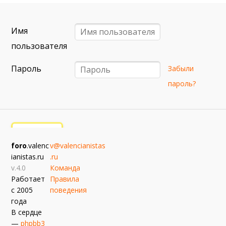
6 сентября (вс) в 16:15 (исп)
Валенсия — Барселона
Имя
примерно 13 сентября
Севилья — Валенсия
пользователя
примерно 16 сентября
Пароль
Забыли
Алавес — Валенсия
пароль?
примерно 20 сентября
Валенсия — Реал Сосьедад
примерно 11 октября
Расинг — Валенсия
foro
.valenc
v@valencianistas
примерно 18 октября
ianistas.ru
.ru
Валенсия — Атлетик
v.4.0
Команда
Работает
Правила
с 2005
поведения
года
В сердце
—
phpbb3