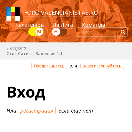
FORO
.
VALENCIANISTAS.RU
Календарь
Ла Лига
Команда
М
Н
1 августа
Сток Сити — Валенсия 1:1
8 августа (сб) в 21:00 (исп)
Представьтесь
или
зарегистрируйтесь
Валенсия — Ньюкасл
22 августа (сб) в 19:30 (исп)
Вход
Валенсия — Сельта
25 августа (вт) в 21:00 (исп)
Валенсия — Бетис
Или
регистрация
если еще нет
30 августа (вс) в 19:30 (исп)
Депортиво — Валенсия