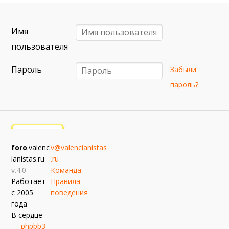
6 сентября (вс) в 16:15 (исп)
Валенсия — Барселона
Имя
примерно 13 сентября
Севилья — Валенсия
пользователя
примерно 16 сентября
Пароль
Забыли
Алавес — Валенсия
пароль?
примерно 20 сентября
Валенсия — Реал Сосьедад
примерно 11 октября
Расинг — Валенсия
foro
.valenc
v@valencianistas
примерно 18 октября
ianistas.ru
.ru
Валенсия — Атлетик
v.4.0
Команда
Работает
Правила
с 2005
поведения
года
В сердце
—
phpbb3