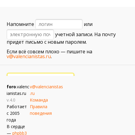
6 сентября (вс) в 16:15 (исп)
Валенсия — Барселона
примерно 13 сентября
Напомните
или
Севилья — Валенсия
учетной записи. На почту
примерно 16 сентября
придет письмо с новым паролем.
Алавес — Валенсия
Если всё совсем плохо — пишите на
примерно 20 сентября
v@valencianistas.ru
.
Валенсия — Реал Сосьедад
примерно 11 октября
Расинг — Валенсия
foro
.valenc
v@valencianistas
примерно 18 октября
ianistas.ru
.ru
Валенсия — Атлетик
v.4.0
Команда
Работает
Правила
с 2005
поведения
года
В сердце
—
phpbb3