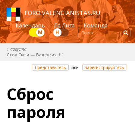
FORO
.
VALENCIANISTAS.RU
Календарь
Ла Лига
Команда
М
Н
1 августа
Сток Сити — Валенсия 1:1
Через 2 дня 4 часа 11 минут
Представьтесь
или
зарегистрируйтесь
Валенсия — Ньюкасл
22 августа (сб) в 19:30 (исп)
Сброс
Валенсия — Сельта
25 августа (вт) в 21:00 (исп)
пароля
Валенсия — Бетис
30 августа (вс) в 19:30 (исп)
Депортиво — Валенсия