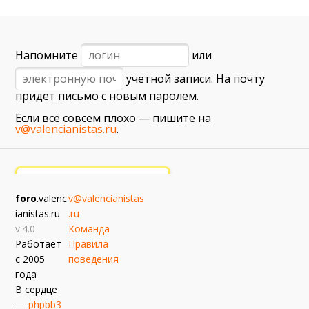
6 сентября (вс) в 16:15 (исп)
Валенсия — Барселона
примерно 13 сентября
Напомните
или
Севилья — Валенсия
учетной записи. На почту
примерно 16 сентября
придет письмо с новым паролем.
Алавес — Валенсия
Если всё совсем плохо — пишите на
примерно 20 сентября
v@valencianistas.ru
.
Валенсия — Реал Сосьедад
примерно 11 октября
Расинг — Валенсия
foro
.valenc
v@valencianistas
примерно 18 октября
ianistas.ru
.ru
Валенсия — Атлетик
v.4.0
Команда
Работает
Правила
с 2005
поведения
года
В сердце
—
phpbb3