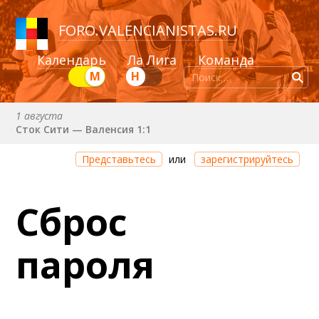
FORO
.
VALENCIANISTAS.RU
Календарь
Ла Лига
Команда
М
Н
1 августа
Сток Сити — Валенсия 1:1
Через 36 минут
Представьтесь
или
зарегистрируйтесь
Валенсия — Ньюкасл
22 августа (сб) в 19:30 (исп)
Сброс
Валенсия — Сельта
25 августа (вт) в 21:00 (исп)
пароля
Валенсия — Бетис
30 августа (вс) в 19:30 (исп)
Депортиво — Валенсия