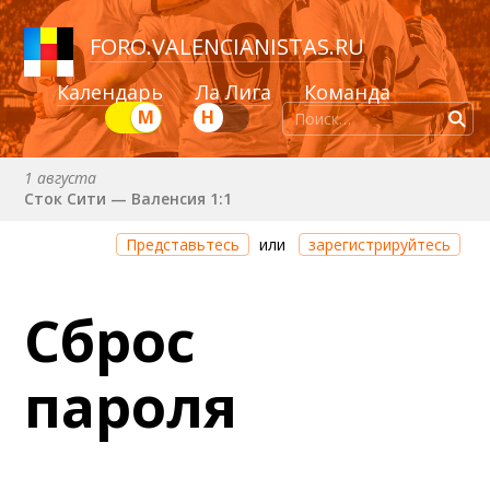
FORO
.
VALENCIANISTAS.RU
Календарь
Ла Лига
Команда
М
Н
1 августа
Сток Сити — Валенсия 1:1
8 августа (сб) в 21:00 (исп)
Представьтесь
или
зарегистрируйтесь
Валенсия — Ньюкасл
22 августа (сб) в 19:30 (исп)
Сброс
Валенсия — Сельта
25 августа (вт) в 21:00 (исп)
пароля
Валенсия — Бетис
30 августа (вс) в 19:30 (исп)
Депортиво — Валенсия