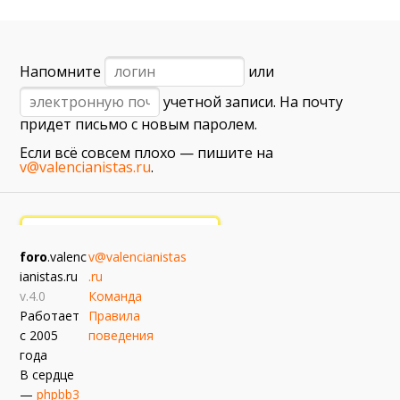
6 сентября (вс) в 16:15 (исп)
Валенсия — Барселона
примерно 13 сентября
Напомните
или
Севилья — Валенсия
учетной записи. На почту
примерно 16 сентября
придет письмо с новым паролем.
Алавес — Валенсия
Если всё совсем плохо — пишите на
примерно 20 сентября
v@valencianistas.ru
.
Валенсия — Реал Сосьедад
примерно 11 октября
Расинг — Валенсия
foro
.valenc
v@valencianistas
примерно 18 октября
ianistas.ru
.ru
Валенсия — Атлетик
v.4.0
Команда
Работает
Правила
с 2005
поведения
года
В сердце
—
phpbb3