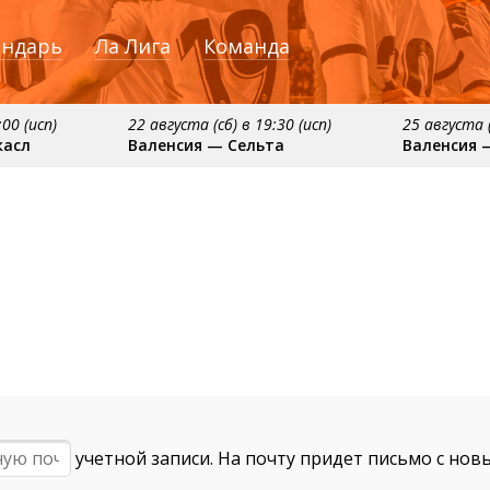
ендарь
Ла Лига
Команда
:00 (исп)
22 августа (сб) в 19:30 (исп)
25 августа (
касл
Валенсия — Сельта
Валенсия 
ября
примерно 16 сентября
примерно 20 сентяб
сия
Алавес — Валенсия
Валенсия — Реал С
учетной записи. На почту придет письмо с нов