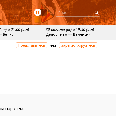
Н
вт) в 21:00 (исп)
30 августа (вс) в 19:30 (исп)
— Бетис
Депортиво — Валенсия
ря
примерно 11 октября
Представьтесь
или
зарегистрируйтесь
осьедад
Расинг — Валенсия
ым паролем.