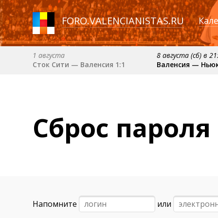
FORO
.
VALENCIANISTAS.RU
Кал
1 августа
8 августа (сб) в 21
Сток Сити — Валенсия 1:1
Валенсия — Нью
6 сентября (вс) в 16:15 (исп)
примерно 13 сент
Валенсия — Барселона
Севилья — Вален
примерно 18 октября
Сброс пароля
Валенсия — Атлетик
Напомните
или