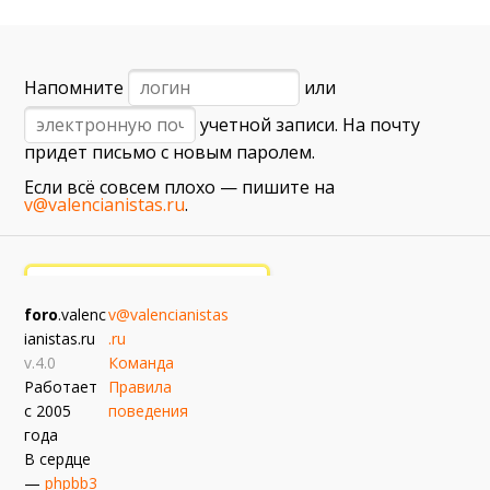
6 сентября (вс) в 16:15 (исп)
Валенсия — Барселона
примерно 13 сентября
Напомните
или
Севилья — Валенсия
учетной записи. На почту
примерно 16 сентября
придет письмо с новым паролем.
Алавес — Валенсия
Если всё совсем плохо — пишите на
примерно 20 сентября
v@valencianistas.ru
.
Валенсия — Реал Сосьедад
примерно 11 октября
Расинг — Валенсия
foro
.valenc
v@valencianistas
примерно 18 октября
ianistas.ru
.ru
Валенсия — Атлетик
v.4.0
Команда
Работает
Правила
с 2005
поведения
года
В сердце
—
phpbb3