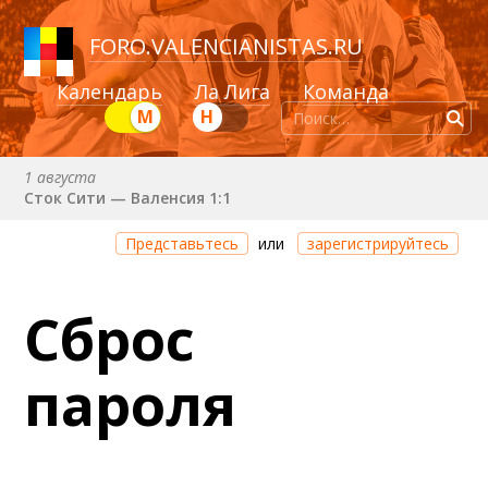
FORO
.
VALENCIANISTAS.RU
Календарь
Ла Лига
Команда
М
Н
1 августа
Сток Сити — Валенсия 1:1
Через 1 день 2 часа 9 минут
Представьтесь
или
зарегистрируйтесь
Валенсия — Ньюкасл
22 августа (сб) в 19:30 (исп)
Сброс
Валенсия — Сельта
25 августа (вт) в 21:00 (исп)
пароля
Валенсия — Бетис
30 августа (вс) в 19:30 (исп)
Депортиво — Валенсия