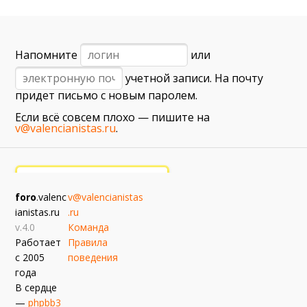
6 сентября (вс) в 16:15 (исп)
Валенсия — Барселона
примерно 13 сентября
Напомните
или
Севилья — Валенсия
учетной записи. На почту
примерно 16 сентября
придет письмо с новым паролем.
Алавес — Валенсия
Если всё совсем плохо — пишите на
примерно 20 сентября
v@valencianistas.ru
.
Валенсия — Реал Сосьедад
примерно 11 октября
Расинг — Валенсия
foro
.valenc
v@valencianistas
примерно 18 октября
ianistas.ru
.ru
Валенсия — Атлетик
v.4.0
Команда
Работает
Правила
с 2005
поведения
года
В сердце
—
phpbb3