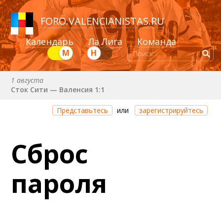
FORO
.
VALENCIANISTAS.RU
Календарь
Ла Лига
Команда
М
Н
1 августа
Сток Сити — Валенсия 1:1
Через 1 день 20 часов 7 минут
Представьтесь
или
зарегистрируйтесь
Валенсия — Ньюкасл
22 августа (сб) в 19:30 (исп)
Сброс
Валенсия — Сельта
25 августа (вт) в 21:00 (исп)
пароля
Валенсия — Бетис
30 августа (вс) в 19:30 (исп)
Депортиво — Валенсия