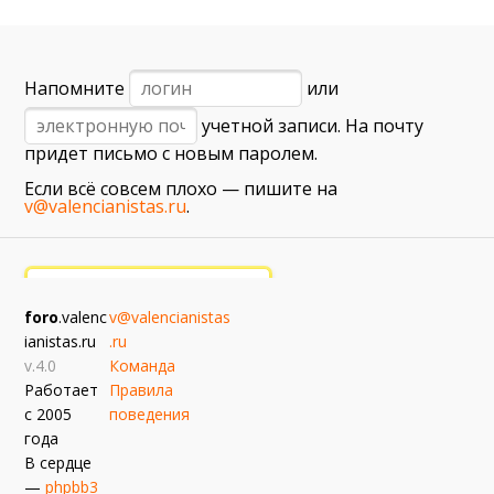
6 сентября (вс) в 16:15 (исп)
Валенсия — Барселона
примерно 13 сентября
Напомните
или
Севилья — Валенсия
учетной записи. На почту
примерно 16 сентября
придет письмо с новым паролем.
Алавес — Валенсия
Если всё совсем плохо — пишите на
примерно 20 сентября
v@valencianistas.ru
.
Валенсия — Реал Сосьедад
примерно 11 октября
Расинг — Валенсия
foro
.valenc
v@valencianistas
примерно 18 октября
ianistas.ru
.ru
Валенсия — Атлетик
v.4.0
Команда
Работает
Правила
с 2005
поведения
года
В сердце
—
phpbb3