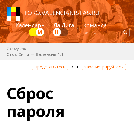
FORO
.
VALENCIANISTAS.RU
Календарь
Ла Лига
Команда
М
Н
1 августа
Сток Сити — Валенсия 1:1
Через 2 дня 3 часа 5 минут
Представьтесь
или
зарегистрируйтесь
Валенсия — Ньюкасл
22 августа (сб) в 19:30 (исп)
Сброс
Валенсия — Сельта
25 августа (вт) в 21:00 (исп)
пароля
Валенсия — Бетис
30 августа (вс) в 19:30 (исп)
Депортиво — Валенсия