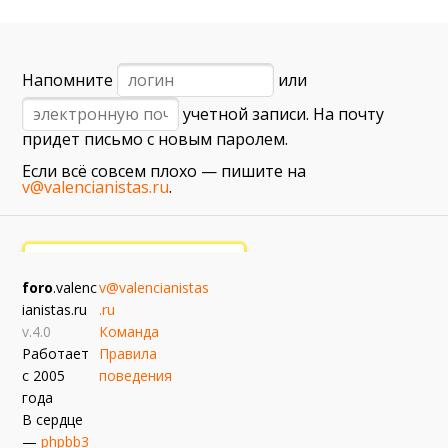
6 сентября (вс) в 16:15 (исп)
Валенсия — Барселона
примерно 13 сентября
Напомните
или
Севилья — Валенсия
учетной записи. На почту
примерно 16 сентября
придет письмо с новым паролем.
Алавес — Валенсия
Если всё совсем плохо — пишите на
примерно 20 сентября
v@valencianistas.ru
.
Валенсия — Реал Сосьедад
примерно 11 октября
Расинг — Валенсия
foro
.valenc
v@valencianistas
примерно 18 октября
ianistas.ru
.ru
Валенсия — Атлетик
v.4.0
Команда
Работает
Правила
с 2005
поведения
года
В сердце
—
phpbb3