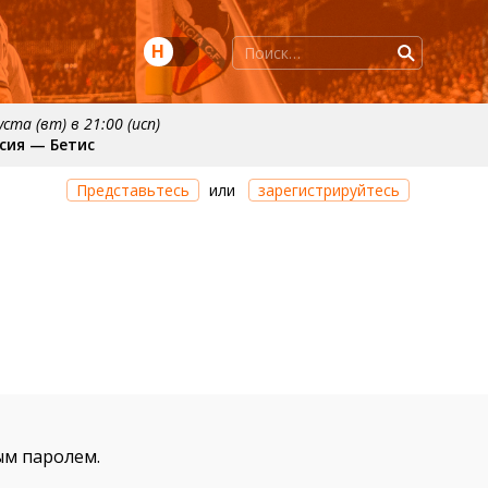
Н
уста (вт) в 21:00 (исп)
сия — Бетис
нтября
примерно 20 сентября
Представьтесь
или
зарегистрируйтесь
нсия
Валенсия — Реал Сосьедад
ым паролем.