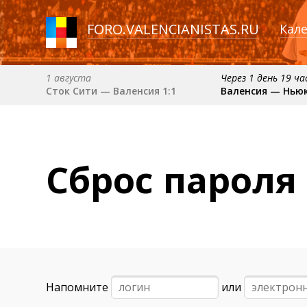
FORO
.
VALENCIANISTAS.RU
Кал
1 августа
Через 1 день 19 ч
Сток Сити — Валенсия 1:1
Валенсия — Нью
30 августа (вс) в 19:30 (исп)
6 сентября (вс) в 16
Депортиво — Валенсия
Валенсия — Барс
примерно 11 октября
примерно 18 октября
Сброс пароля
Расинг — Валенсия
Валенсия — Атлетик
Напомните
или