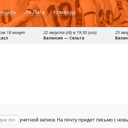
ендарь
Ла Лига
Команда
асов 18 минут
22 августа (сб) в 19:30 (исп)
25 авг
касл
Валенсия — Сельта
Вален
:15 (исп)
примерно 13 сентября
примерно 16 се
елона
Севилья — Валенсия
Алавес — Вале
учетной записи. На почту придет письмо с нов