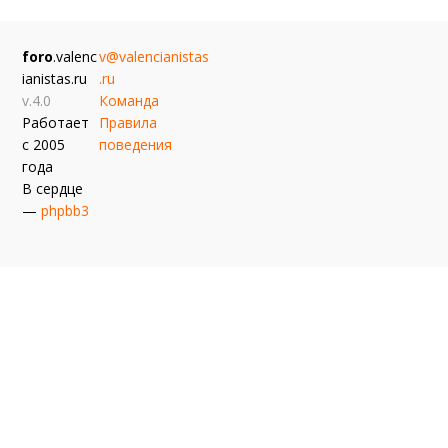
foro
.valenc
v@valencianistas
ianistas.ru
.ru
v.4.0
Команда
Работает
Правила
с 2005
поведения
года
В сердце
—
phpbb3