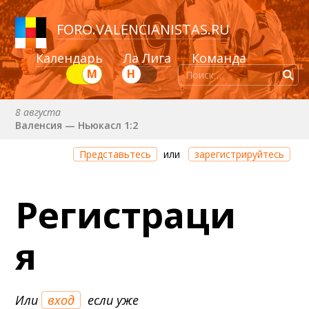
FORO
.
VALENCIANISTAS.RU
Календарь
Ла Лига
Команда
М
Н
8 августа
Валенсия — Ньюкасл 1:2
Через 12 дней 9 часов 45 минут
Представьтесь
или
зарегистрируйтесь
Валенсия — Сельта
25 августа (вт) в 21:00 (исп)
Регистраци
Валенсия — Бетис
30 августа (вс) в 19:30 (исп)
я
Депортиво — Валенсия
6 сентября (вс) в 16:15 (исп)
Валенсия — Барселона
Или
вход
если уже