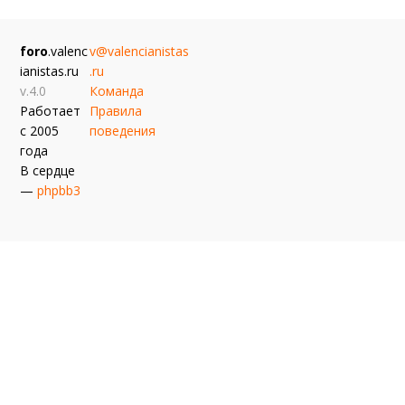
foro
.valenc
v@valencianistas
ianistas.ru
.ru
v.4.0
Команда
Работает
Правила
с 2005
поведения
года
В сердце
—
phpbb3