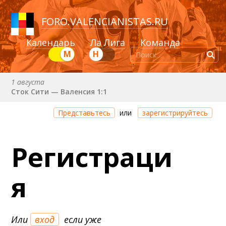
FORO
.
VALENCIANISTAS.RU
Календарь
Ла Лига
Команда
М
Н
1 августа
Сток Сити — Валенсия 1:1
Через 2 дня 4 часа 9 минут
Представьтесь
или
зарегистрируйтесь
Валенсия — Ньюкасл
22 августа (сб) в 19:30 (исп)
Регистраци
Валенсия — Сельта
25 августа (вт) в 21:00 (исп)
я
Валенсия — Бетис
30 августа (вс) в 19:30 (исп)
Депортиво — Валенсия
Или
вход
если уже