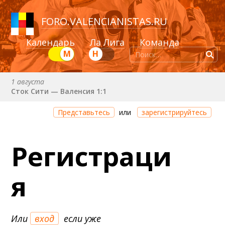
FORO
.
VALENCIANISTAS.RU
Календарь
Ла Лига
Команда
М
Н
1 августа
Сток Сити — Валенсия 1:1
8 августа (сб) в 21:00 (исп)
Представьтесь
или
зарегистрируйтесь
Валенсия — Ньюкасл
22 августа (сб) в 19:30 (исп)
Регистраци
Валенсия — Сельта
25 августа (вт) в 21:00 (исп)
я
Валенсия — Бетис
30 августа (вс) в 19:30 (исп)
Депортиво — Валенсия
Или
вход
если уже