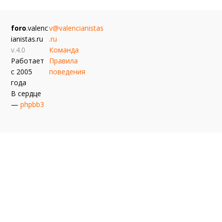
foro
.valenc
v@valencianistas
ianistas.ru
.ru
v.4.0
Команда
Работает
Правила
с 2005
поведения
года
В сердце
—
phpbb3