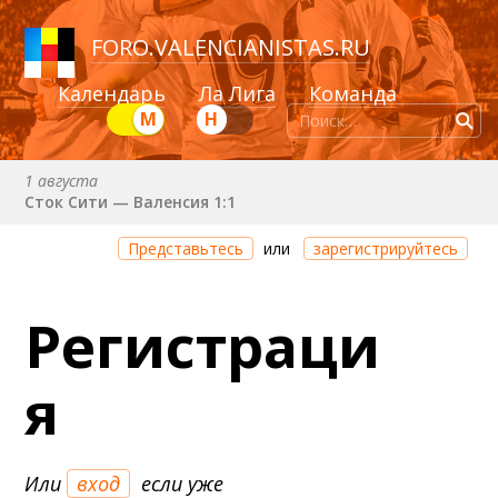
FORO
.
VALENCIANISTAS.RU
Календарь
Ла Лига
Команда
М
Н
1 августа
Сток Сити — Валенсия 1:1
Через 15 часов 28 минут
Представьтесь
или
зарегистрируйтесь
Валенсия — Ньюкасл
22 августа (сб) в 19:30 (исп)
Регистраци
Валенсия — Сельта
25 августа (вт) в 21:00 (исп)
я
Валенсия — Бетис
30 августа (вс) в 19:30 (исп)
Депортиво — Валенсия
Или
вход
если уже