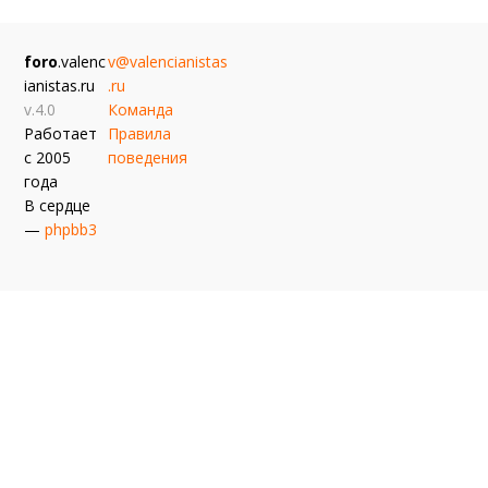
foro
.valenc
v@valencianistas
ianistas.ru
.ru
v.4.0
Команда
Работает
Правила
с 2005
поведения
года
В сердце
—
phpbb3