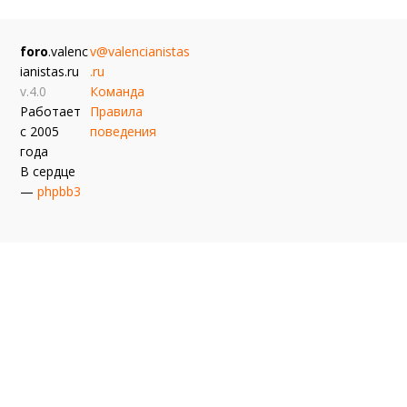
foro
.valenc
v@valencianistas
ianistas.ru
.ru
v.4.0
Команда
Работает
Правила
с 2005
поведения
года
В сердце
—
phpbb3