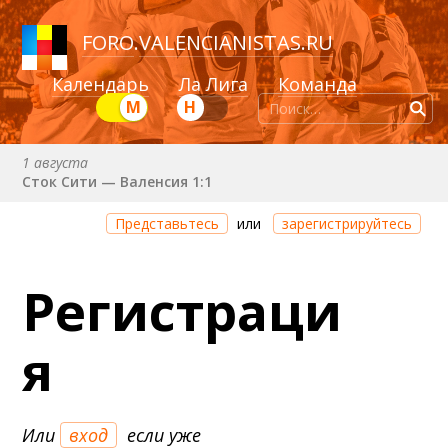
FORO
.
VALENCIANISTAS.RU
Календарь
Ла Лига
Команда
М
Н
1 августа
Сток Сити — Валенсия 1:1
Через 2 дня 4 часа 15 минут
Представьтесь
или
зарегистрируйтесь
Валенсия — Ньюкасл
22 августа (сб) в 19:30 (исп)
Регистраци
Валенсия — Сельта
25 августа (вт) в 21:00 (исп)
я
Валенсия — Бетис
30 августа (вс) в 19:30 (исп)
Депортиво — Валенсия
Или
вход
если уже