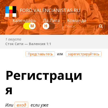
FORO
.
VALENCIANISTAS.RU
Календарь
Ла Лига
Команда
М
Н
1 августа
Сток Сити — Валенсия 1:1
Через 2 дня 3 часа 39 минут
Представьтесь
или
зарегистрируйтесь
Валенсия — Ньюкасл
22 августа (сб) в 19:30 (исп)
Регистраци
Валенсия — Сельта
25 августа (вт) в 21:00 (исп)
я
Валенсия — Бетис
30 августа (вс) в 19:30 (исп)
Депортиво — Валенсия
Или
вход
если уже