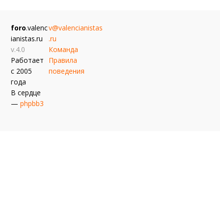
foro
.valenc
v@valencianistas
ianistas.ru
.ru
v.4.0
Команда
Работает
Правила
с 2005
поведения
года
В сердце
—
phpbb3