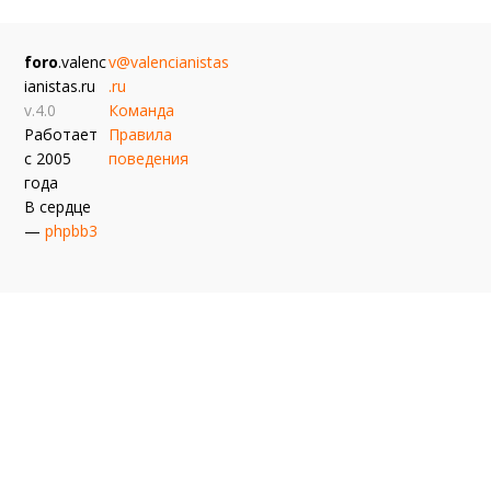
foro
.valenc
v@valencianistas
ianistas.ru
.ru
v.4.0
Команда
Работает
Правила
с 2005
поведения
года
В сердце
—
phpbb3