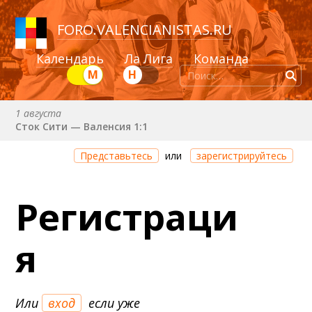
FORO
.
VALENCIANISTAS.RU
Календарь
Ла Лига
Команда
М
Н
1 августа
Сток Сити — Валенсия 1:1
Через 2 дня 9 часов 28 минут
Представьтесь
или
зарегистрируйтесь
Валенсия — Ньюкасл
22 августа (сб) в 19:30 (исп)
Регистраци
Валенсия — Сельта
25 августа (вт) в 21:00 (исп)
я
Валенсия — Бетис
30 августа (вс) в 19:30 (исп)
Депортиво — Валенсия
Или
вход
если уже