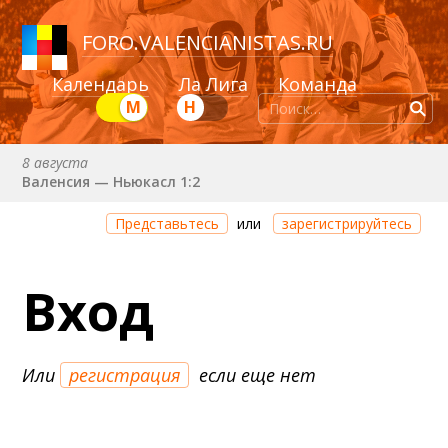
FORO
.
VALENCIANISTAS.RU
Календарь
Ла Лига
Команда
М
Н
8 августа
Валенсия — Ньюкасл 1:2
Через 13 дней 10 часов 47 минут
Представьтесь
или
зарегистрируйтесь
Валенсия — Сельта
25 августа (вт) в 21:00 (исп)
Вход
Валенсия — Бетис
30 августа (вс) в 19:30 (исп)
Депортиво — Валенсия
Или
регистрация
если еще нет
6 сентября (вс) в 16:15 (исп)
Валенсия — Барселона