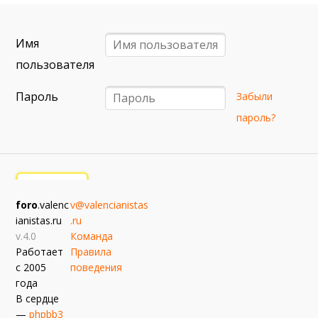
примерно 13 сентября
Севилья — Валенсия
Имя
примерно 16 сентября
Алавес — Валенсия
пользователя
примерно 20 сентября
Пароль
Забыли
Валенсия — Реал Сосьедад
пароль?
примерно 11 октября
Расинг — Валенсия
примерно 18 октября
Валенсия — Атлетик
foro
.valenc
v@valencianistas
примерно 25 октября
ianistas.ru
.ru
Валенсия — Вильярреал
v.4.0
Команда
Работает
Правила
с 2005
поведения
года
В сердце
—
phpbb3