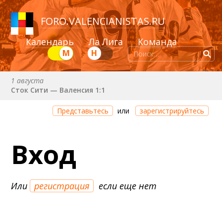
FORO
.
VALENCIANISTAS.RU
Календарь
Ла Лига
Команда
М
Н
1 августа
Сток Сити — Валенсия 1:1
8 августа (сб) в 21:00 (исп)
Представьтесь
или
зарегистрируйтесь
Валенсия — Ньюкасл
22 августа (сб) в 19:30 (исп)
Вход
Валенсия — Сельта
25 августа (вт) в 21:00 (исп)
Валенсия — Бетис
Или
регистрация
если еще нет
30 августа (вс) в 19:30 (исп)
Депортиво — Валенсия