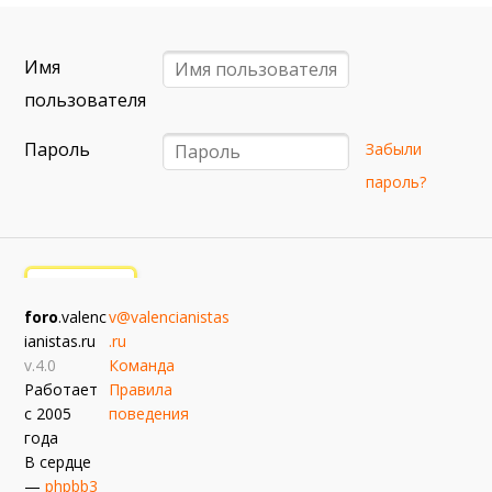
6 сентября (вс) в 16:15 (исп)
Валенсия — Барселона
Имя
примерно 13 сентября
Севилья — Валенсия
пользователя
примерно 16 сентября
Пароль
Забыли
Алавес — Валенсия
пароль?
примерно 20 сентября
Валенсия — Реал Сосьедад
примерно 11 октября
Расинг — Валенсия
foro
.valenc
v@valencianistas
примерно 18 октября
ianistas.ru
.ru
Валенсия — Атлетик
v.4.0
Команда
Работает
Правила
с 2005
поведения
года
В сердце
—
phpbb3