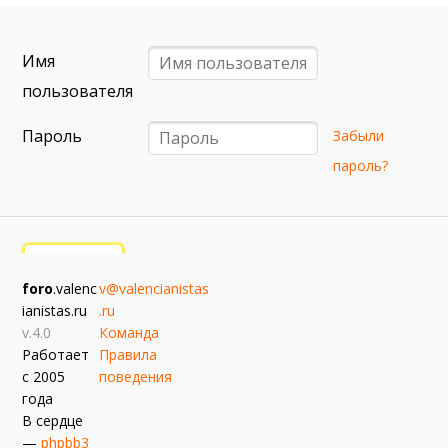
6 сентября (вс) в 16:15 (исп)
Валенсия — Барселона
Имя
примерно 13 сентября
Севилья — Валенсия
пользователя
примерно 16 сентября
Пароль
Забыли
Алавес — Валенсия
пароль?
примерно 20 сентября
Валенсия — Реал Сосьедад
примерно 11 октября
Расинг — Валенсия
foro
.valenc
v@valencianistas
примерно 18 октября
ianistas.ru
.ru
Валенсия — Атлетик
v.4.0
Команда
Работает
Правила
с 2005
поведения
года
В сердце
—
phpbb3