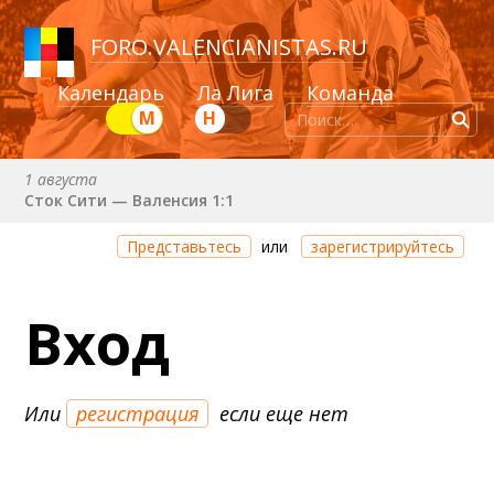
FORO
.
VALENCIANISTAS.RU
Календарь
Ла Лига
Команда
М
Н
1 августа
Сток Сити — Валенсия 1:1
Через 2 дня 6 часов 37 минут
Представьтесь
или
зарегистрируйтесь
Валенсия — Ньюкасл
22 августа (сб) в 19:30 (исп)
Вход
Валенсия — Сельта
25 августа (вт) в 21:00 (исп)
Валенсия — Бетис
Или
регистрация
если еще нет
30 августа (вс) в 19:30 (исп)
Депортиво — Валенсия