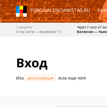
FORO
.
VALENCIANISTAS.RU
Кал
1 августа
Через 3 часа 47 м
Сток Сити — Валенсия 1:1
Валенсия — Нью
6 сентября (вс) в 16:15 (исп)
примерно 13 сент
Валенсия — Барселона
Севилья — Вален
примерно 18 октября
Вход
Валенсия — Атлетик
Или
регистрация
если еще нет