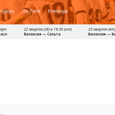
ендарь
Ла Лига
Команда
инут
22 августа (сб) в 19:30 (исп)
25 августа (вт)
касл
Валенсия — Сельта
Валенсия — Б
ября
примерно 16 сентября
примерно 20 сентяб
сия
Алавес — Валенсия
Валенсия — Реал С