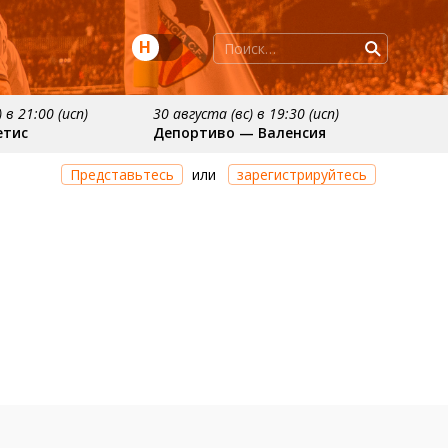
Н
 в 21:00 (исп)
30 августа (вс) в 19:30 (исп)
етис
Депортиво — Валенсия
ря
примерно 11 октября
Представьтесь
или
зарегистрируйтесь
осьедад
Расинг — Валенсия