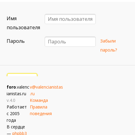
примерно 13 сентября
Севилья — Валенсия
Имя
примерно 16 сентября
Алавес — Валенсия
пользователя
примерно 20 сентября
Пароль
Забыли
Валенсия — Реал Сосьедад
пароль?
примерно 11 октября
Расинг — Валенсия
примерно 18 октября
Валенсия — Атлетик
foro
.valenc
v@valencianistas
примерно 25 октября
ianistas.ru
.ru
Валенсия — Вильярреал
v.4.0
Команда
Работает
Правила
с 2005
поведения
года
В сердце
—
phpbb3