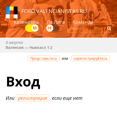
FORO
.
VALENCIANISTAS.RU
Календарь
Ла Лига
Команда
М
Н
8 августа
Валенсия — Ньюкасл 1:2
Через 13 дней 10 часов 52 минуты
Представьтесь
или
зарегистрируйтесь
Валенсия — Сельта
25 августа (вт) в 21:00 (исп)
Вход
Валенсия — Бетис
30 августа (вс) в 19:30 (исп)
Депортиво — Валенсия
Или
регистрация
если еще нет
6 сентября (вс) в 16:15 (исп)
Валенсия — Барселона