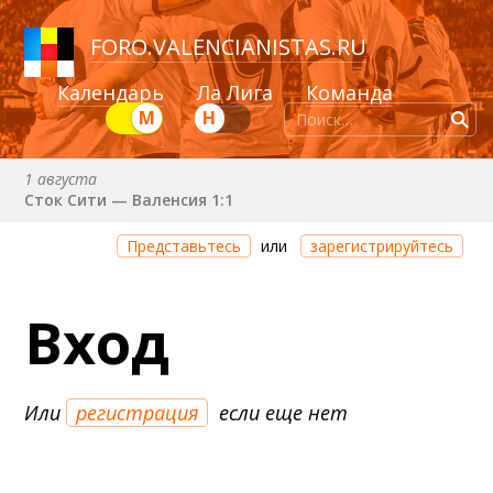
FORO
.
VALENCIANISTAS.RU
Календарь
Ла Лига
Команда
М
Н
1 августа
Сток Сити — Валенсия 1:1
Через 1 день 5 часов 9 минут
Представьтесь
или
зарегистрируйтесь
Валенсия — Ньюкасл
22 августа (сб) в 19:30 (исп)
Вход
Валенсия — Сельта
25 августа (вт) в 21:00 (исп)
Валенсия — Бетис
Или
регистрация
если еще нет
30 августа (вс) в 19:30 (исп)
Депортиво — Валенсия