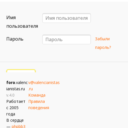
6 сентября (вс) в 16:15 (исп)
Валенсия — Барселона
Имя
примерно 13 сентября
Севилья — Валенсия
пользователя
примерно 16 сентября
Пароль
Забыли
Алавес — Валенсия
пароль?
примерно 20 сентября
Валенсия — Реал Сосьедад
примерно 11 октября
Расинг — Валенсия
foro
.valenc
v@valencianistas
примерно 18 октября
ianistas.ru
.ru
Валенсия — Атлетик
v.4.0
Команда
Работает
Правила
с 2005
поведения
года
В сердце
—
phpbb3