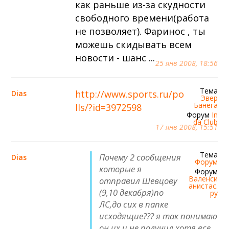
как раньше из-за скудности
свободного времени(работа
не позволяет). Фаринос , ты
можешь скидывать всем
новости - шанс ...
25 янв 2008, 18:56
Тема
http://www.sports.ru/po
Dias
Эвер
Банега
lls/?id=3972598
Форум
In
da Сlub
17 янв 2008, 15:51
Тема
Почему 2 сообщения
Dias
Форум
которые я
Форум
Валенси
отправил Шевцову
анистас.
(9,10 декабря)по
ру
ЛС,до сих в папке
исходящие??? я так понимаю
он их и не получил,хотя все