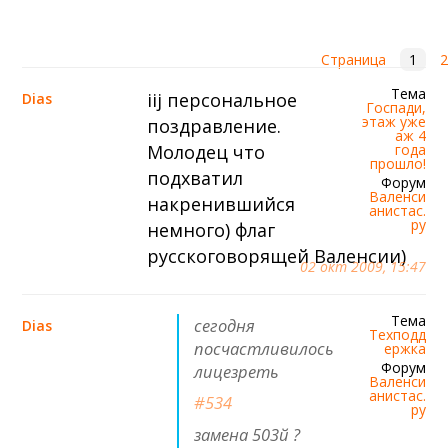
6 сентября (вс) в 16:15 (исп)
Валенсия — Барселона
Страница
1
2
примерно 13 сентября
Севилья — Валенсия
Тема
iij персональное
Dias
Госпади,
примерно 16 сентября
этаж уже
поздравление.
аж 4
Алавес — Валенсия
Молодец что
года
прошло!
подхватил
примерно 20 сентября
Форум
Валенси
Валенсия — Реал Сосьедад
накренившийся
анистас.
ру
немного) флаг
примерно 11 октября
русскоговорящей Валенсии)
Расинг — Валенсия
02 окт 2009, 15:47
примерно 18 октября
Валенсия — Атлетик
Тема
сегодня
Dias
Техподд
посчастливилось
ержка
Форум
лицезреть
Валенси
анистас.
#534
ру
замена 503й ?