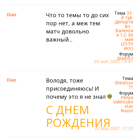
Тема
33-
Что то темы то до сих
Dias
й тур.
Депорти
пор нет, а меж тем
во -
матч довольно
Валенси
я 1:2. 06
важный...
мая
(23:55
мск)
Форум
2006/07
05 май 2007, 14:41
Тема
Володя, тоже
Dias
Shevtsov
71
присоединяюсь! И
Форум
почему это я не знал
Penya
Valenciani
С ДНЕМ
stas
Rusos
РОЖДЕНИЯ
23 апр 2007, 17:35