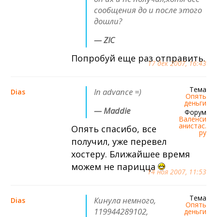
сообщения до и после этого
дошли?
— ZIC
Попробуй еще раз отправить.
17 дек 2007, 16:43
Тема
In advance =)
Dias
Опять
деньги
— Maddie
Форум
Валенси
анистас.
Опять спасибо, все
ру
получил, уже перевел
хостеру. Ближайшее время
можем не парицца
14 ноя 2007, 11:53
Тема
Кинула немного,
Dias
Опять
119944289102,
деньги