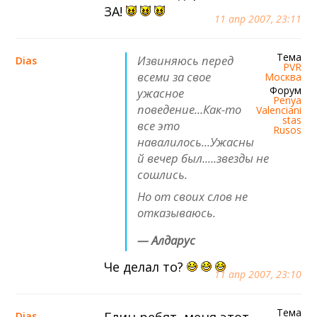
ЗА!
11 апр 2007, 23:11
Тема
Извиняюсь перед
Dias
PVR
всеми за свое
Москва
Форум
ужасное
Penya
поведение...Как-то
Valenciani
stas
все это
Rusos
навалилось...Ужасны
й вечер был.....звезды не
сошлись.
Но от своих слов не
отказываюсь.
— Алдарус
Че делал то?
11 апр 2007, 23:10
Тема
Dias