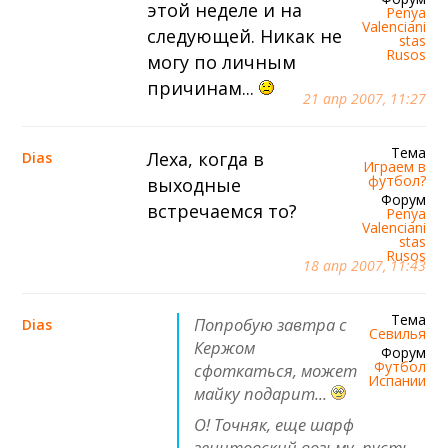
этой неделе и на
Penya
Valenciani
следующей. Никак не
stas
Rusos
могу по личным
причинам...
21 апр 2007, 11:27
Тема
Леха, когда в
Dias
Играем в
футбол?
выходные
Форум
встречаемся то?
Penya
Valenciani
stas
Rusos
18 апр 2007, 11:43
Тема
Попробую завтра с
Dias
Севилья
Кержом
Форум
Футбол
сфоткаться, может
Испании
майку подарит...
О! Точняк, еще шарф
зенитовский возьму, пусть