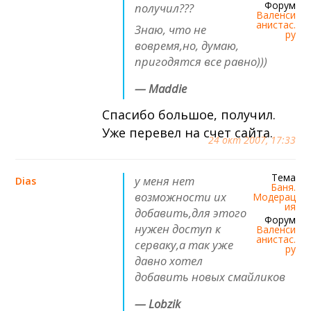
Форум
получил???
Валенси
анистас.
Знаю, что не
ру
вовремя,но, думаю,
пригодятся все равно)))
— Maddie
Спасибо большое, получил.
Уже перевел на счет сайта.
24 окт 2007, 17:33
Тема
у меня нет
Dias
Баня.
возможности их
Модерац
ия
добавить,для этого
Форум
нужен доступ к
Валенси
анистас.
серваку,а так уже
ру
давно хотел
добавить новых смайликов
— Lobzik