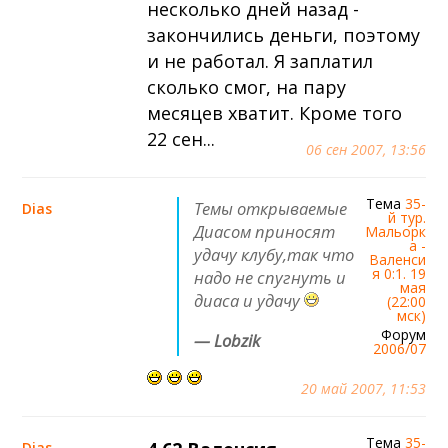
несколько дней назад -
закончились деньги, поэтому
и не работал. Я заплатил
сколько смог, на пару
месяцев хватит. Кроме того
22 сен...
06 сен 2007, 13:56
Тема
35-
Темы открываемые
Dias
й тур.
Диасом приносят
Мальорк
а -
удачу клубу,так что
Валенси
я 0:1. 19
надо не спугнуть и
мая
диаса и удачу
(22:00
мск)
Форум
— Lobzik
2006/07
20 май 2007, 11:53
Тема
35-
Dias