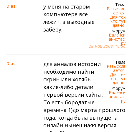
Тема
у меня на старом
Dias
Разыскив
ается.
компьютере все
Для тех
лежит. в выходные
кто тут
давно.
заберу.
Форум
Валенси
анистас.
ру
28 май 2008, 16:36
Тема
для анналов истории
Dias
Разыскив
ается.
необходимо найти
Для тех
скрин или хотябы
кто тут
давно.
какие-либо детали
Форум
Валенси
первой версии сайта .
анистас.
ру
То есть бородатые
времена 1)до марта прошлого
года, когда была выпущена
онлайн нынешнаяя версия