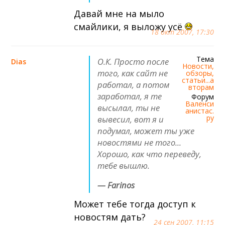
Давай мне на мыло
смайлики, я выложу усё
18 окт 2007, 17:30
Тема
О.К. Просто после
Dias
Новости,
того, как сайт не
обзоры,
статьи...а
работал, а потом
вторам
заработал, я те
Форум
Валенси
высылал, ты не
анистас.
ру
вывесил, вот я и
подумал, может ты уже
новостями не того...
Хорошо, как что переведу,
тебе вышлю.
— Farinos
Может тебе тогда доступ к
новостям дать?
24 сен 2007, 11:15