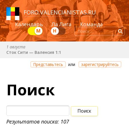
FORO
.
VALENCIANISTAS.RU
Календарь
Ла Лига
Команда
М
Н
1 августа
Сток Сити — Валенсия 1:1
8 августа (сб) в 21:00 (исп)
Представьтесь
или
зарегистрируйтесь
Валенсия — Ньюкасл
22 августа (сб) в 19:30 (исп)
Поиск
Валенсия — Сельта
25 августа (вт) в 21:00 (исп)
Валенсия — Бетис
30 августа (вс) в 19:30 (исп)
Депортиво — Валенсия
Результатов поиска: 107