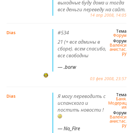
выходные буду дома и тогда
все деньги переведу на сайт.
14 апр 2008, 14:05
Тема
#534
Dias
Форум
Форум
21 (+ все админы в
Валенси
сборе). всем спасибо,
анистас.
ру
все свободны
— .borw
03 фев 2008, 23:57
Тема
Я могу переводить с
Dias
Баня.
испанского и
Модерац
ия
постить новости !
Форум
Валенси
анистас.
ру
— No_Fire