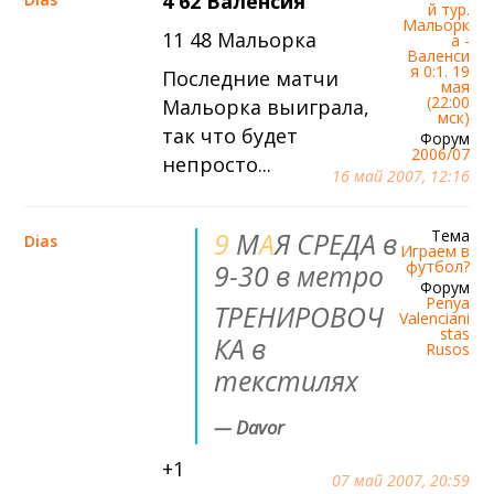
4 62 Валенсия
й тур.
Мальорк
11 48 Мальорка
а -
Валенси
я 0:1. 19
Последние матчи
мая
(22:00
Мальорка выиграла,
мск)
так что будет
Форум
2006/07
непросто...
16 май 2007, 12:16
9
М
А
Я
СРЕДА в
Тема
Dias
Играем в
футбол?
9-30 в метро
Форум
Penya
ТРЕНИРОВОЧ
Valenciani
stas
КА в
Rusos
текстилях
— Davor
+1
07 май 2007, 20:59