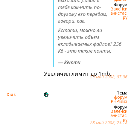
выходит. Давай я
Форум
тебе как-нить по-
Валенси
анистас.
другому его передам,
ру
говори, как.
Кстати, можно ли
увеличить объем
вкладываемых файлов? 256
Кб - это такие понты)
— Кетти
Увеличил лимит до 1mb.
29 май 2008, 07:36
Тема
Dias
форум
PHPBB3
Форум
Валенси
анистас.
ру
28 май 2008, 23:18