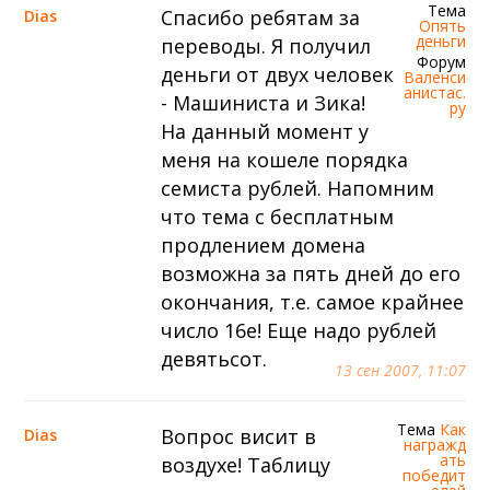
Тема
Спасибо ребятам за
Dias
Опять
деньги
переводы. Я получил
Форум
деньги от двух человек
Валенси
анистас.
- Машиниста и Зика!
ру
На данный момент у
меня на кошеле порядка
семиста рублей. Напомним
что тема с бесплатным
продлением домена
возможна за пять дней до его
окончания, т.е. самое крайнее
число 16е! Еще надо рублей
девятьсот.
13 сен 2007, 11:07
Тема
Как
Вопрос висит в
Dias
награжд
ать
воздухе! Таблицу
победит