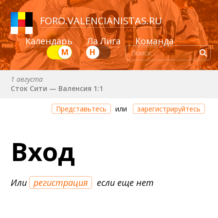
FORO
.
VALENCIANISTAS.RU
Календарь
Ла Лига
Команда
М
Н
1 августа
Сток Сити — Валенсия 1:1
Через 1 день 4 часа 51 минуту
Представьтесь
или
зарегистрируйтесь
Валенсия — Ньюкасл
22 августа (сб) в 19:30 (исп)
Вход
Валенсия — Сельта
25 августа (вт) в 21:00 (исп)
Валенсия — Бетис
Или
регистрация
если еще нет
30 августа (вс) в 19:30 (исп)
Депортиво — Валенсия