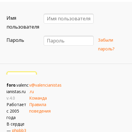
6 сентября (вс) в 16:15 (исп)
Валенсия — Барселона
Имя
примерно 13 сентября
Севилья — Валенсия
пользователя
примерно 16 сентября
Пароль
Забыли
Алавес — Валенсия
пароль?
примерно 20 сентября
Валенсия — Реал Сосьедад
примерно 11 октября
Расинг — Валенсия
foro
.valenc
v@valencianistas
примерно 18 октября
ianistas.ru
.ru
Валенсия — Атлетик
v.4.0
Команда
Работает
Правила
с 2005
поведения
года
В сердце
—
phpbb3