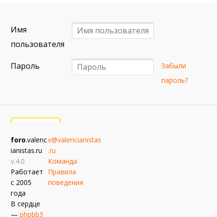
6 сентября (вс) в 16:15 (исп)
Валенсия — Барселона
Имя
примерно 13 сентября
Севилья — Валенсия
пользователя
примерно 16 сентября
Пароль
Забыли
Алавес — Валенсия
пароль?
примерно 20 сентября
Валенсия — Реал Сосьедад
примерно 11 октября
Расинг — Валенсия
foro
.valenc
v@valencianistas
примерно 18 октября
ianistas.ru
.ru
Валенсия — Атлетик
v.4.0
Команда
Работает
Правила
с 2005
поведения
года
В сердце
—
phpbb3