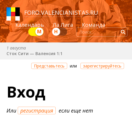
FORO
.
VALENCIANISTAS.RU
Календарь
Ла Лига
Команда
М
Н
1 августа
Сток Сити — Валенсия 1:1
Через 21 час 30 минут
Представьтесь
или
зарегистрируйтесь
Валенсия — Ньюкасл
22 августа (сб) в 19:30 (исп)
Вход
Валенсия — Сельта
25 августа (вт) в 21:00 (исп)
Валенсия — Бетис
Или
регистрация
если еще нет
30 августа (вс) в 19:30 (исп)
Депортиво — Валенсия