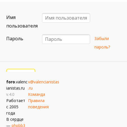
6 сентября (вс) в 16:15 (исп)
Валенсия — Барселона
Имя
примерно 13 сентября
Севилья — Валенсия
пользователя
примерно 16 сентября
Пароль
Забыли
Алавес — Валенсия
пароль?
примерно 20 сентября
Валенсия — Реал Сосьедад
примерно 11 октября
Расинг — Валенсия
foro
.valenc
v@valencianistas
примерно 18 октября
ianistas.ru
.ru
Валенсия — Атлетик
v.4.0
Команда
Работает
Правила
с 2005
поведения
года
В сердце
—
phpbb3