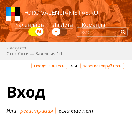
FORO
.
VALENCIANISTAS.RU
Календарь
Ла Лига
Команда
М
Н
1 августа
Сток Сити — Валенсия 1:1
Через 2 дня 9 часов 33 минуты
Представьтесь
или
зарегистрируйтесь
Валенсия — Ньюкасл
22 августа (сб) в 19:30 (исп)
Вход
Валенсия — Сельта
25 августа (вт) в 21:00 (исп)
Валенсия — Бетис
Или
регистрация
если еще нет
30 августа (вс) в 19:30 (исп)
Депортиво — Валенсия