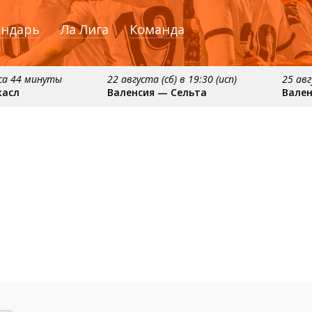
ендарь
Ла Лига
Команда
аса 44 минуты
22 августа (сб) в 19:30 (исп)
25 авг
касл
Валенсия — Сельта
Вален
:15 (исп)
примерно 13 сентября
примерно 16 се
елона
Севилья — Валенсия
Алавес — Вале