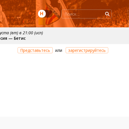
Н
уста (вт) в 21:00 (исп)
сия — Бетис
нтября
примерно 20 сентября
Представьтесь
или
зарегистрируйтесь
нсия
Валенсия — Реал Сосьедад