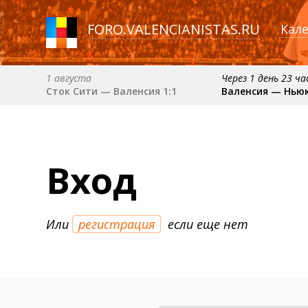
FORO
.
VALENCIANISTAS.RU
Кал
1 августа
Через 1 день 23 ч
Сток Сити — Валенсия 1:1
Валенсия — Нью
30 августа (вс) в 19:30 (исп)
6 сентября (вс) в 16
Депортиво — Валенсия
Валенсия — Барс
примерно 11 октября
примерно 18 октября
Вход
Расинг — Валенсия
Валенсия — Атлетик
Или
регистрация
если еще нет