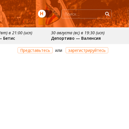
Н
вт) в 21:00 (исп)
30 августа (вс) в 19:30 (исп)
— Бетис
Депортиво — Валенсия
ря
примерно 11 октября
Представьтесь
или
зарегистрируйтесь
осьедад
Расинг — Валенсия