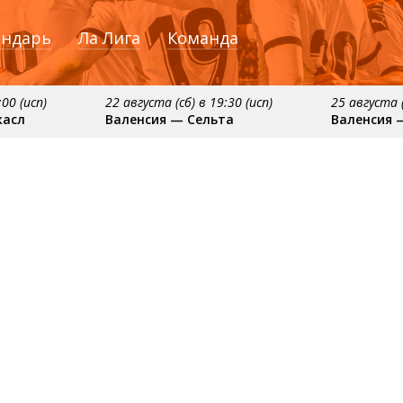
ендарь
Ла Лига
Команда
:00 (исп)
22 августа (сб) в 19:30 (исп)
25 августа (
касл
Валенсия — Сельта
Валенсия 
ября
примерно 16 сентября
примерно 20 сентяб
сия
Алавес — Валенсия
Валенсия — Реал С