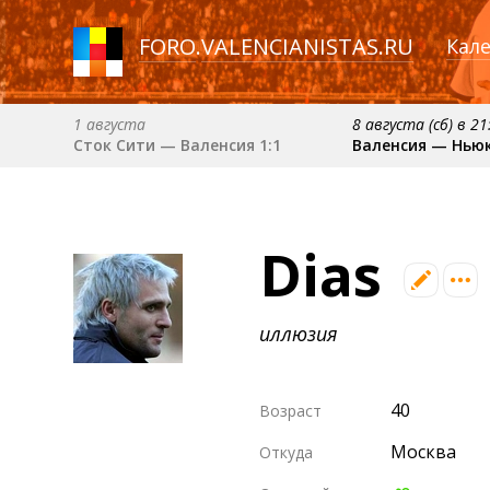
FORO
.
VALENCIANISTAS.RU
Кал
1 августа
8 августа (сб) в 21
Сток Сити — Валенсия 1:1
Валенсия — Нью
6 сентября (вс) в 16:15 (исп)
примерно 13 сент
Валенсия — Барселона
Севилья — Вален
Dias
примерно 18 октября
Валенсия — Атлетик
иллюзия
40
Возраст
Москва
Откуда