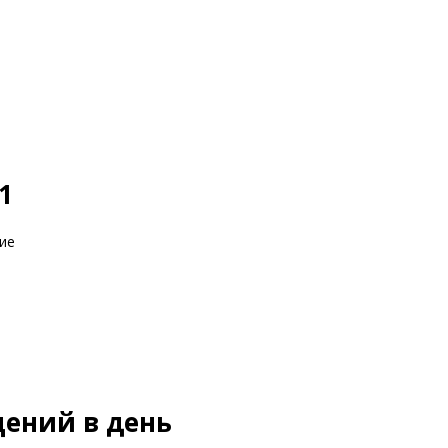
1
ие
щений в день