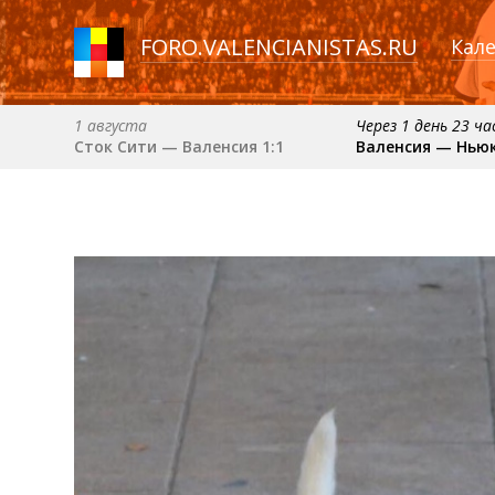
FORO
.
VALENCIANISTAS.RU
Кал
1 августа
Через 1 день 23 ч
Сток Сити — Валенсия 1:1
Валенсия — Нью
30 августа (вс) в 19:30 (исп)
6 сентября (вс) в 16
Депортиво — Валенсия
Валенсия — Барс
примерно 11 октября
примерно 18 октября
Расинг — Валенсия
Валенсия — Атлетик