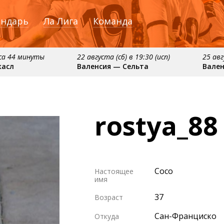
ендарь
Ла Лига
Команда
аса 44 минуты
22 августа (сб) в 19:30 (исп)
25 авг
касл
Валенсия — Сельта
Вален
:15 (исп)
примерно 13 сентября
примерно 16 се
елона
Севилья — Валенсия
Алавес — Вале
rostya_88
Coco
Настоящее
имя
37
Возраст
Сан-Франциско
Откуда