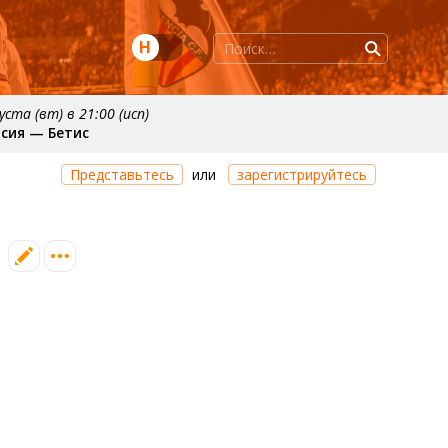
Н
уста (вт) в 21:00 (исп)
сия — Бетис
нтября
примерно 20 сентября
Представьтесь
или
зарегистрируйтесь
нсия
Валенсия — Реал Сосьедад