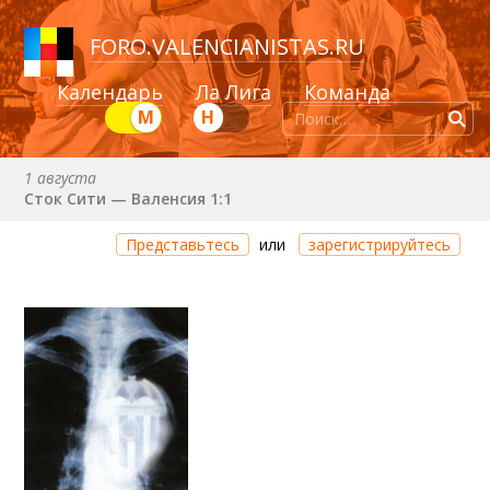
FORO
.
VALENCIANISTAS.RU
Календарь
Ла Лига
Команда
М
Н
1 августа
Сток Сити — Валенсия 1:1
8 августа (сб) в 21:00 (исп)
Представьтесь
или
зарегистрируйтесь
Валенсия — Ньюкасл
22 августа (сб) в 19:30 (исп)
Валенсия — Сельта
25 августа (вт) в 21:00 (исп)
Валенсия — Бетис
30 августа (вс) в 19:30 (исп)
Депортиво — Валенсия