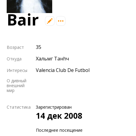
6 сентября (вс) в 16:15 (исп)
Валенсия — Барселона
Bair
примерно 13 сентября
Севилья — Валенсия
примерно 16 сентября
Алавес — Валенсия
35
Возраст
примерно 20 сентября
Хальмг Танhч
Откуда
Валенсия — Реал Сосьедад
Valencia Club De Futbol
Интересы
примерно 11 октября
Расинг — Валенсия
О дивный
внешний
примерно 18 октября
мир
Валенсия — Атлетик
Статистика
Зарегистрирован
14 дек 2008
Последнее посещение