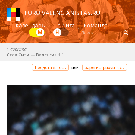
FORO
.
VALENCIANISTAS.RU
Календарь
Ла Лига
Команда
М
Н
1 августа
Сток Сити — Валенсия 1:1
Через 11 часов 53 минуты
Представьтесь
или
зарегистрируйтесь
Валенсия — Ньюкасл
22 августа (сб) в 19:30 (исп)
Валенсия — Сельта
25 августа (вт) в 21:00 (исп)
Валенсия — Бетис
30 августа (вс) в 19:30 (исп)
Депортиво — Валенсия