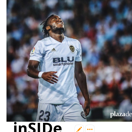
6 сентября (вс) в 16:15 (исп)
Валенсия — Барселона
примерно 13 сентября
Севилья — Валенсия
примерно 16 сентября
Алавес — Валенсия
примерно 20 сентября
Валенсия — Реал Сосьедад
примерно 11 октября
Расинг — Валенсия
примерно 18 октября
Валенсия — Атлетик
_inSIDe_