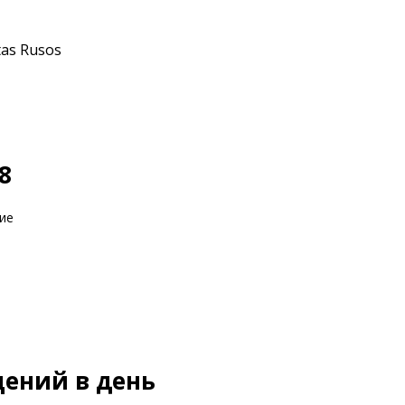
tas Rusos
8
ие
щений в день