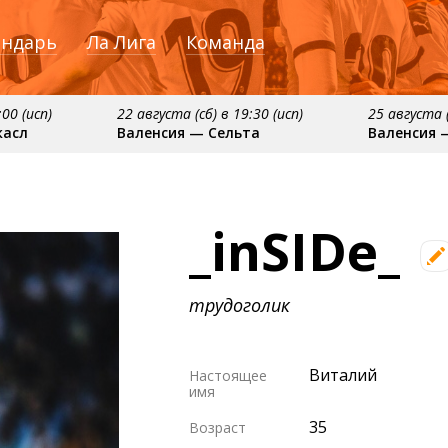
ендарь
Ла Лига
Команда
:00 (исп)
22 августа (сб) в 19:30 (исп)
25 августа (
касл
Валенсия — Сельта
Валенсия 
ября
примерно 16 сентября
примерно 20 сентяб
сия
Алавес — Валенсия
Валенсия — Реал С
_inSIDe_
трудоголик
Виталий
Настоящее
имя
35
Возраст