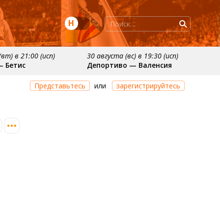
Н
вт) в 21:00 (исп)
30 августа (вс) в 19:30 (исп)
— Бетис
Депортиво — Валенсия
ря
примерно 11 октября
Представьтесь
или
зарегистрируйтесь
осьедад
Расинг — Валенсия