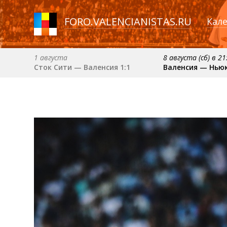
FORO
.
VALENCIANISTAS.RU
Кал
1 августа
8 августа (сб) в 21
Сток Сити — Валенсия 1:1
Валенсия — Нью
6 сентября (вс) в 16:15 (исп)
примерно 13 сент
Валенсия — Барселона
Севилья — Вален
примерно 18 октября
Валенсия — Атлетик