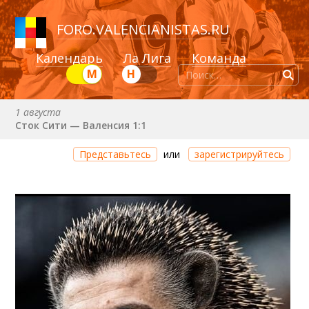
FORO
.
VALENCIANISTAS.RU
Календарь
Ла Лига
Команда
М
Н
1 августа
Сток Сити — Валенсия 1:1
8 августа (сб) в 21:00 (исп)
Представьтесь
или
зарегистрируйтесь
Валенсия — Ньюкасл
22 августа (сб) в 19:30 (исп)
Валенсия — Сельта
25 августа (вт) в 21:00 (исп)
Валенсия — Бетис
30 августа (вс) в 19:30 (исп)
Депортиво — Валенсия