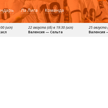
ендарь
Ла Лига
Команда
:00 (исп)
22 августа (сб) в 19:30 (исп)
25 августа (
касл
Валенсия — Сельта
Валенсия 
ября
примерно 16 сентября
примерно 20 сентяб
сия
Алавес — Валенсия
Валенсия — Реал С