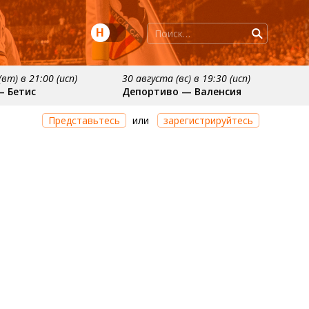
Н
вт) в 21:00 (исп)
30 августа (вс) в 19:30 (исп)
— Бетис
Депортиво — Валенсия
ря
примерно 11 октября
Представьтесь
или
зарегистрируйтесь
осьедад
Расинг — Валенсия