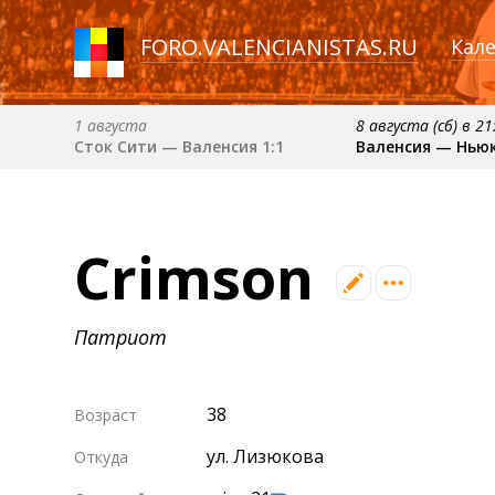
FORO
.
VALENCIANISTAS.RU
Кал
1 августа
8 августа (сб) в 21
Сток Сити — Валенсия 1:1
Валенсия — Нью
6 сентября (вс) в 16:15 (исп)
примерно 13 сент
Валенсия — Барселона
Севилья — Вален
Crimson
примерно 18 октября
Валенсия — Атлетик
Патриот
38
Возраст
ул. Лизюкова
Откуда