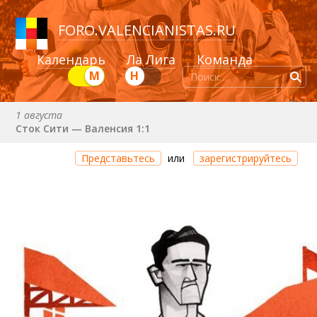
FORO
.
VALENCIANISTAS.RU
Календарь
Ла Лига
Команда
М
Н
1 августа
Сток Сити — Валенсия 1:1
Через 2 дня 9 часов 39 минут
Представьтесь
или
зарегистрируйтесь
Валенсия — Ньюкасл
22 августа (сб) в 19:30 (исп)
Валенсия — Сельта
25 августа (вт) в 21:00 (исп)
Валенсия — Бетис
30 августа (вс) в 19:30 (исп)
Депортиво — Валенсия