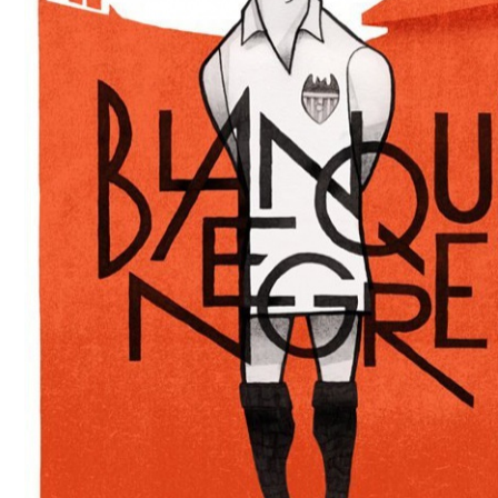
6 сентября (вс) в 16:15 (исп)
Валенсия — Барселона
примерно 13 сентября
Севилья — Валенсия
примерно 16 сентября
Алавес — Валенсия
примерно 20 сентября
Валенсия — Реал Сосьедад
примерно 11 октября
Расинг — Валенсия
примерно 18 октября
Валенсия — Атлетик