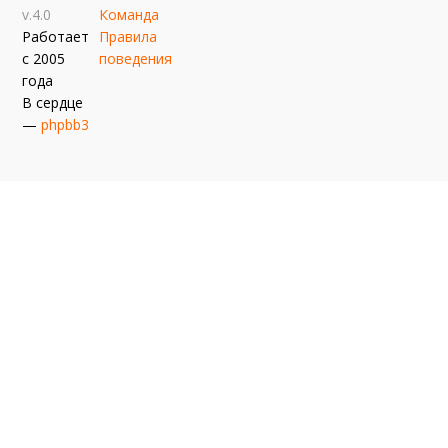
v.4.0
Команда
Работает
Правила
с 2005
поведения
года
В сердце
—
phpbb3