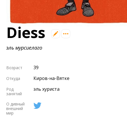
Diess
эль мурсиелаго
39
Возраст
Киров-на-Вятке
Откуда
эль хуриста
Род
занятий
О дивный
внешний
мир