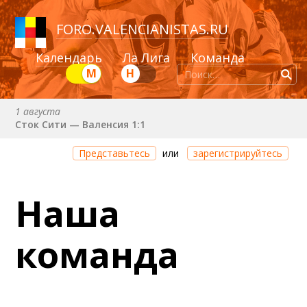
FORO
.
VALENCIANISTAS.RU
Календарь
Ла Лига
Команда
М
Н
1 августа
Сток Сити — Валенсия 1:1
Через 5 часов 41 минуту
Представьтесь
или
зарегистрируйтесь
Валенсия — Ньюкасл
22 августа (сб) в 19:30 (исп)
Наша
Валенсия — Сельта
25 августа (вт) в 21:00 (исп)
команда
Валенсия — Бетис
30 августа (вс) в 19:30 (исп)
Депортиво — Валенсия