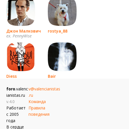
Джон Малкович
rostya_88
ex. PennyWise
Diess
Bair
эль мурсиелаго
foro
.valenc
v@valencianistas
ianistas.ru
.ru
v.4.0
Команда
Работает
Правила
с 2005
поведения
года
В сердце