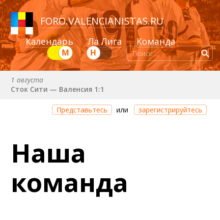
FORO
.
VALENCIANISTAS.RU
Календарь
Ла Лига
Команда
М
Н
1 августа
Сток Сити — Валенсия 1:1
Через 2 дня 3 часа 55 минут
Представьтесь
или
зарегистрируйтесь
Валенсия — Ньюкасл
22 августа (сб) в 19:30 (исп)
Наша
Валенсия — Сельта
25 августа (вт) в 21:00 (исп)
команда
Валенсия — Бетис
30 августа (вс) в 19:30 (исп)
Депортиво — Валенсия