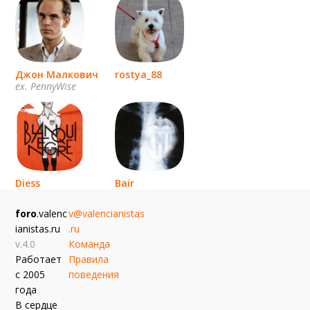
Джон Малкович
rostya_88
ex. PennyWise
Diess
Bair
эль мурсиелаго
foro
.valenc
v@valencianistas
ianistas.ru
.ru
v.4.0
Команда
Работает
Правила
с 2005
поведения
года
В сердце