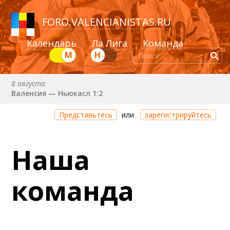
FORO
.
VALENCIANISTAS.RU
Календарь
Ла Лига
Команда
М
Н
8 августа
Валенсия — Ньюкасл 1:2
Через 11 дней 21 час 3 минуты
Представьтесь
или
зарегистрируйтесь
Валенсия — Сельта
25 августа (вт) в 21:00 (исп)
Наша
Валенсия — Бетис
30 августа (вс) в 19:30 (исп)
команда
Депортиво — Валенсия
6 сентября (вс) в 16:15 (исп)
Валенсия — Барселона