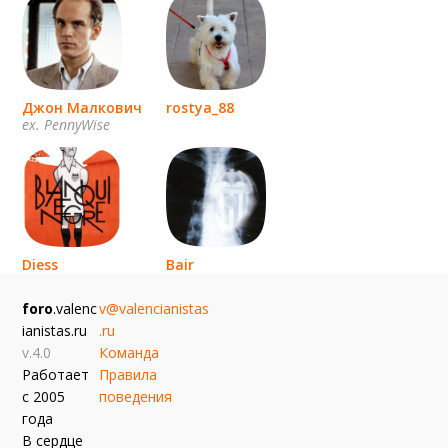
Джон Малкович
rostya_88
ex. PennyWise
Diess
Bair
эль мурсиелаго
foro
.valenc
v@valencianistas
ianistas.ru
.ru
v.4.0
Команда
Работает
Правила
с 2005
поведения
года
В сердце