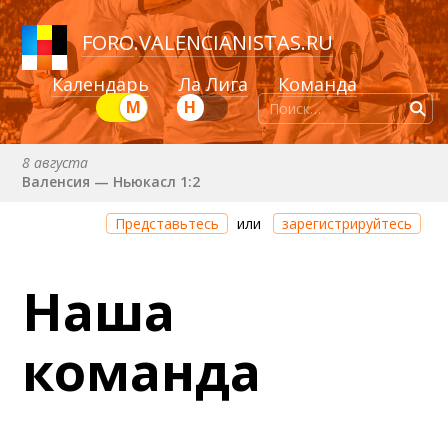
FORO
.
VALENCIANISTAS.RU
Календарь
Ла Лига
Команда
М
Н
8 августа
Валенсия — Ньюкасл 1:2
22 августа (сб) в 19:30 (исп)
Представьтесь
или
зарегистрируйтесь
Валенсия — Сельта
25 августа (вт) в 21:00 (исп)
Наша
Валенсия — Бетис
30 августа (вс) в 19:30 (исп)
команда
Депортиво — Валенсия
6 сентября (вс) в 16:15 (исп)
Валенсия — Барселона