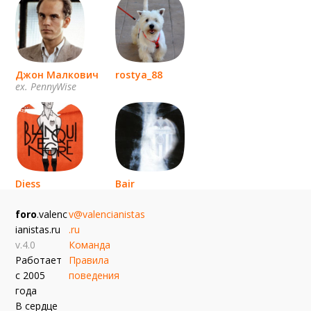
Джон Малкович
rostya_88
ex. PennyWise
Diess
Bair
эль мурсиелаго
foro
.valenc
v@valencianistas
ianistas.ru
.ru
v.4.0
Команда
Работает
Правила
с 2005
поведения
года
В сердце